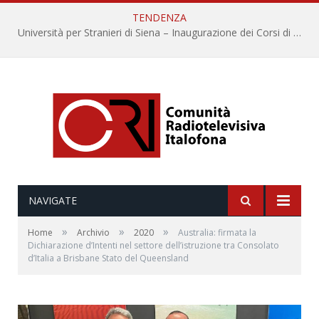
TENDENZA
Università per Stranieri di Siena – Inaugurazione dei Corsi di Lingua e Cultura Italiana, 109a annata
NAVIGATE
»
»
»
Home
Archivio
2020
Australia: firmata la
Dichiarazione d’Intenti nel settore dell’istruzione tra Consolato
d’Italia a Brisbane Stato del Queensland