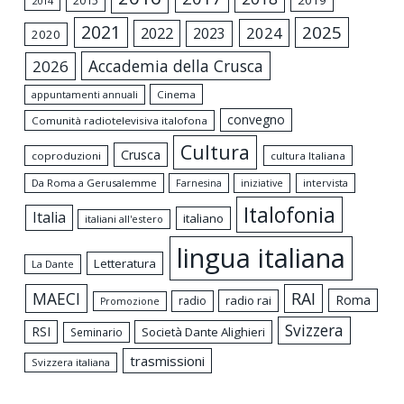
2014
2021
2025
2024
2022
2023
2020
Accademia della Crusca
2026
appuntamenti annuali
Cinema
convegno
Comunità radiotelevisiva italofona
Cultura
Crusca
coproduzioni
cultura Italiana
Da Roma a Gerusalemme
intervista
Farnesina
iniziative
Italofonia
Italia
italiano
italiani all'estero
lingua italiana
Letteratura
La Dante
MAECI
RAI
Roma
radio rai
radio
Promozione
Svizzera
RSI
Società Dante Alighieri
Seminario
trasmissioni
Svizzera italiana