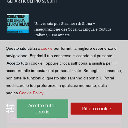
GLI ARTICOLI PIÙ SEGUITI
Università per Stranieri di Siena –
Inaugurazione dei Corsi di Lingua e Cultura
Italiana, 109a annata
Questo sito utilizza
cookie
per fornirti la migliore esperienza di
navigazione. Esprimi il tuo consenso cliccando sul pulsante
“Le parole del mare”: la serie di video ideata
dall’Accademia della Crusca e dalla Lega Navale
'Accetto tutti i cookie', oppure clicca sull'icona a sinistra per
italiana
accedere alle impostazioni personalizzate. Se neghi il consenso,
non tutte le funzioni di questo sito saranno disponibili. Potrai
modificare le tue preferenze in qualsiasi momento, dalla
SEGUI LA COMUNITÀ SUI SOCIAL
pagina
Cookie Policy
Accetto tutti i
Seguici su Facebook
Rifiuto cookie
cookie
Seguici su Instagram