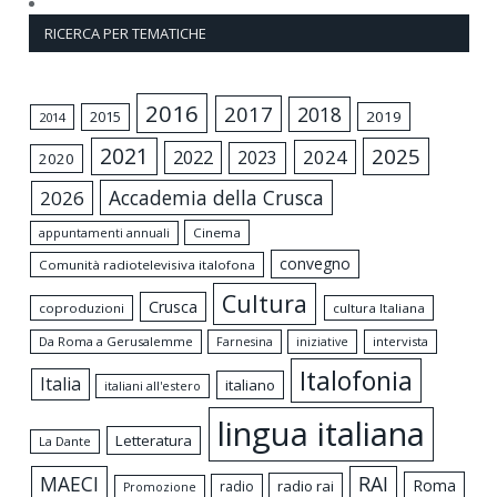
RICERCA PER TEMATICHE
2016
2017
2018
2015
2019
2014
2021
2025
2024
2022
2023
2020
Accademia della Crusca
2026
appuntamenti annuali
Cinema
convegno
Comunità radiotelevisiva italofona
Cultura
Crusca
coproduzioni
cultura Italiana
Da Roma a Gerusalemme
intervista
Farnesina
iniziative
Italofonia
Italia
italiano
italiani all'estero
lingua italiana
Letteratura
La Dante
MAECI
RAI
Roma
radio rai
radio
Promozione