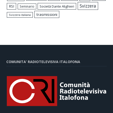
Svizzera
RSI
Società Dante Alighieri
Seminario
trasmissioni
Svizzera italiana
COMUNITA’ RADIOTELEVISIVA ITALOFONA