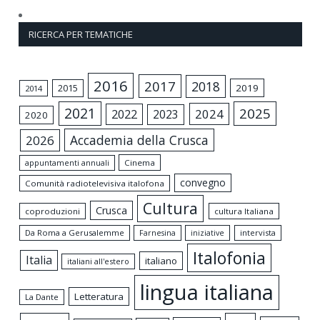
RICERCA PER TEMATICHE
2016
2017
2018
2015
2019
2014
2021
2025
2024
2022
2023
2020
Accademia della Crusca
2026
appuntamenti annuali
Cinema
convegno
Comunità radiotelevisiva italofona
Cultura
Crusca
coproduzioni
cultura Italiana
Da Roma a Gerusalemme
intervista
Farnesina
iniziative
Italofonia
Italia
italiano
italiani all'estero
lingua italiana
Letteratura
La Dante