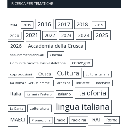
RICERCA PER TEMATICHE
2016
2017
2018
2015
2019
2014
2021
2025
2024
2022
2023
2020
Accademia della Crusca
2026
appuntamenti annuali
Cinema
convegno
Comunità radiotelevisiva italofona
Cultura
Crusca
coproduzioni
cultura Italiana
Da Roma a Gerusalemme
intervista
Farnesina
iniziative
Italofonia
Italia
italiano
italiani all'estero
lingua italiana
Letteratura
La Dante
MAECI
RAI
Roma
radio rai
radio
Promozione