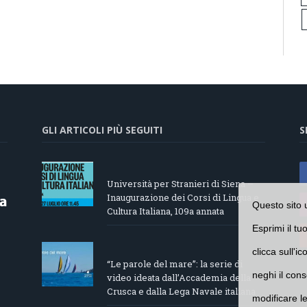
GLI ARTICOLI PIÙ SEGUITI
S
Università per Stranieri di Siena –
Inaugurazione dei Corsi di Lingua e
Questo sito 
Cultura Italiana, 109a annata
Esprimi il tu
clicca sull'i
“Le parole del mare”: la serie di
neghi il cons
video ideata dall’Accademia della
Crusca e dalla Lega Navale italiana
modificare l