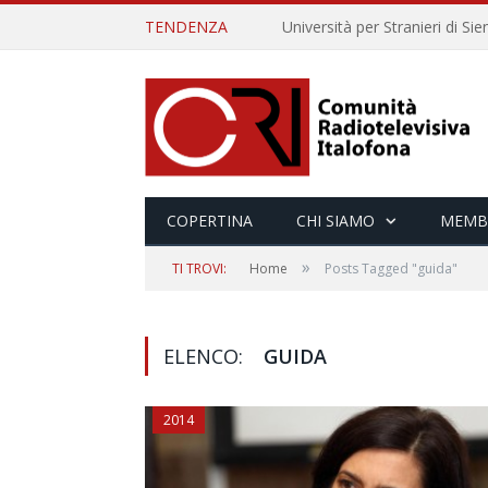
TENDENZA
COPERTINA
CHI SIAMO
MEMB
»
TI TROVI:
Home
Posts Tagged "guida"
ELENCO:
GUIDA
2014