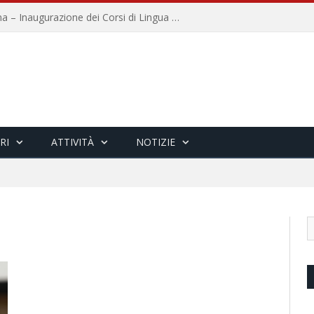
Università per Stranieri di Siena – Inaugurazione dei Corsi di Lingua e Cultura Italiana, 109a annata
RI
ATTIVITÀ
NOTIZIE