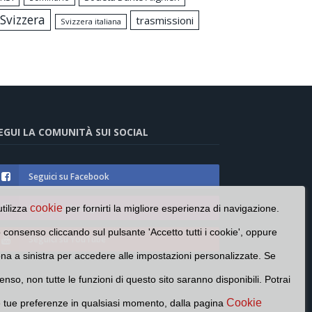
Svizzera
trasmissioni
Svizzera italiana
EGUI LA COMUNITÀ SUI SOCIAL
Seguici su Facebook
Seguici su Instagram
cookie
utilizza
per fornirti la migliore esperienza di navigazione.
o consenso cliccando sul pulsante 'Accetto tutti i cookie', oppure
Seguici su YouTube
cona a sinistra per accedere alle impostazioni personalizzate. Se
enso, non tutte le funzioni di questo sito saranno disponibili. Potrai
Cookie
e tue preferenze in qualsiasi momento, dalla pagina