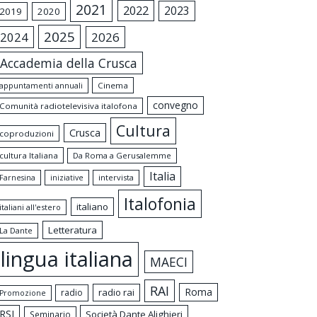
2021
2022
2023
2019
2020
2025
2024
2026
Accademia della Crusca
appuntamenti annuali
Cinema
convegno
Comunità radiotelevisiva italofona
Cultura
Crusca
coproduzioni
cultura Italiana
Da Roma a Gerusalemme
Italia
intervista
Farnesina
iniziative
Italofonia
italiano
italiani all'estero
Letteratura
La Dante
lingua italiana
MAECI
RAI
Roma
radio rai
radio
Promozione
RSI
Società Dante Alighieri
Seminario