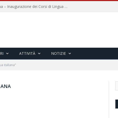
Università per Stranieri di Siena – Inaugurazione dei Corsi di Lingua e Cultura Italiana, 109a annata
RI
ATTIVITÀ
NOTIZIE
ua italiana"
IANA