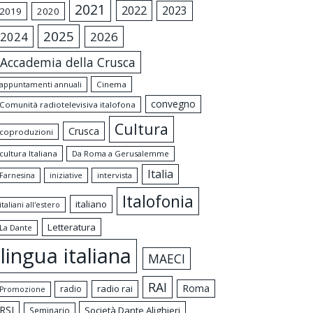
2021
2022
2023
2019
2020
2025
2024
2026
Accademia della Crusca
appuntamenti annuali
Cinema
convegno
Comunità radiotelevisiva italofona
Cultura
Crusca
coproduzioni
cultura Italiana
Da Roma a Gerusalemme
Italia
intervista
Farnesina
iniziative
Italofonia
italiano
italiani all'estero
Letteratura
La Dante
lingua italiana
MAECI
RAI
Roma
radio rai
radio
Promozione
RSI
Società Dante Alighieri
Seminario