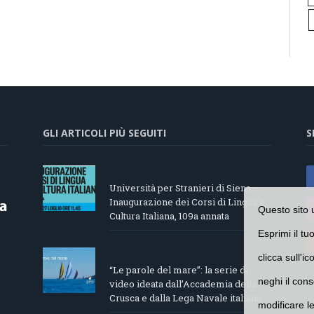
GLI ARTICOLI PIÙ SEGUITI
S
Università per Stranieri di Siena –
Inaugurazione dei Corsi di Lingua e
Questo sito 
Cultura Italiana, 109a annata
Esprimi il tu
clicca sull'i
“Le parole del mare”: la serie di
neghi il cons
video ideata dall’Accademia della
Crusca e dalla Lega Navale italiana
modificare l