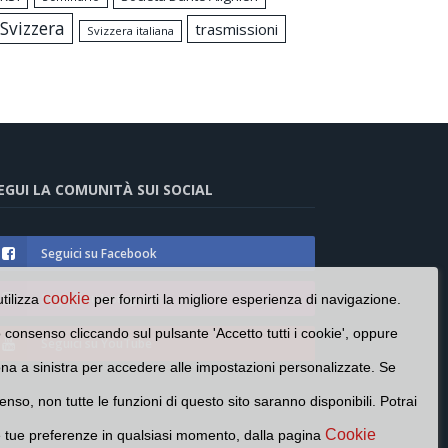
Svizzera
trasmissioni
Svizzera italiana
EGUI LA COMUNITÀ SUI SOCIAL
Seguici su Facebook
Seguici su Instagram
cookie
utilizza
per fornirti la migliore esperienza di navigazione.
o consenso cliccando sul pulsante 'Accetto tutti i cookie', oppure
Seguici su YouTube
cona a sinistra per accedere alle impostazioni personalizzate. Se
enso, non tutte le funzioni di questo sito saranno disponibili. Potrai
Cookie
e tue preferenze in qualsiasi momento, dalla pagina