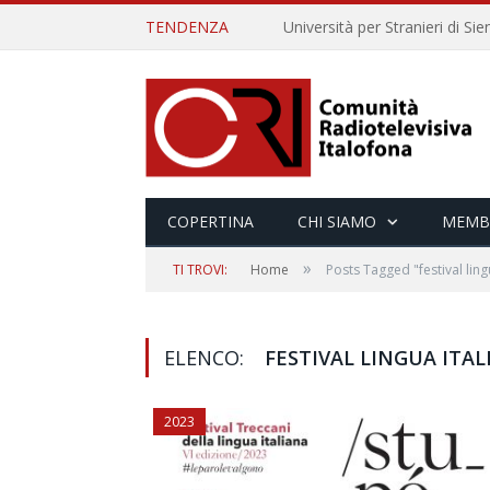
TENDENZA
COPERTINA
CHI SIAMO
MEMB
»
TI TROVI:
Home
Posts Tagged "festival ling
ELENCO:
FESTIVAL LINGUA ITAL
2023