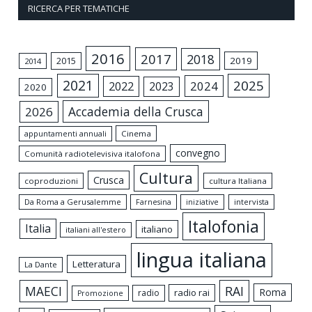
RICERCA PER TEMATICHE
2016
2017
2018
2015
2019
2014
2021
2025
2024
2022
2023
2020
Accademia della Crusca
2026
appuntamenti annuali
Cinema
convegno
Comunità radiotelevisiva italofona
Cultura
Crusca
coproduzioni
cultura Italiana
Da Roma a Gerusalemme
intervista
Farnesina
iniziative
Italofonia
Italia
italiano
italiani all'estero
lingua italiana
Letteratura
La Dante
MAECI
RAI
Roma
radio rai
radio
Promozione