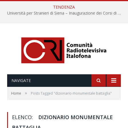
TENDENZA
Università per Stranieri di Siena – Inaugurazione dei Corsi di Lingua e Cultura Italiana, 109a annata
NAVIGATE
»
Home
Posts Tagged "dizionario monumentale battaglia"
ELENCO:
DIZIONARIO MONUMENTALE
BATTAGLIA