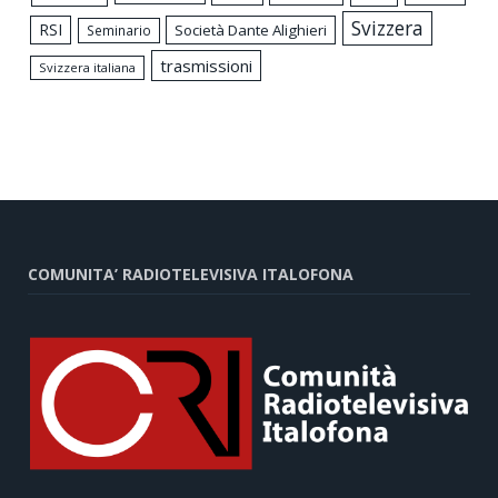
Svizzera
RSI
Società Dante Alighieri
Seminario
trasmissioni
Svizzera italiana
COMUNITA’ RADIOTELEVISIVA ITALOFONA