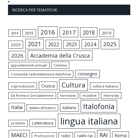
RICERCA PER TEMATICHE
2016
2017
2018
2015
2019
2014
2021
2025
2024
2022
2023
2020
Accademia della Crusca
2026
appuntamenti annuali
Cinema
convegno
Comunità radiotelevisiva italofona
Cultura
Crusca
coproduzioni
cultura Italiana
Da Roma a Gerusalemme
intervista
Farnesina
iniziative
Italofonia
Italia
italiano
italiani all'estero
lingua italiana
Letteratura
La Dante
MAECI
RAI
Roma
radio rai
radio
Promozione