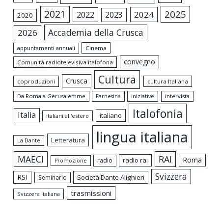
2021
2025
2024
2022
2023
2020
Accademia della Crusca
2026
appuntamenti annuali
Cinema
convegno
Comunità radiotelevisiva italofona
Cultura
Crusca
coproduzioni
cultura Italiana
Da Roma a Gerusalemme
intervista
Farnesina
iniziative
Italofonia
Italia
italiano
italiani all'estero
lingua italiana
Letteratura
La Dante
MAECI
RAI
Roma
radio rai
radio
Promozione
Svizzera
RSI
Società Dante Alighieri
Seminario
trasmissioni
Svizzera italiana