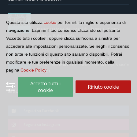
Questo sito utilizza
cookie
per fornirti la migliore esperienza di
Università per Stranieri di Siena –
Inaugurazione dei Corsi di Lingua e Cultura
navigazione. Esprimi il tuo consenso cliccando sul pulsante
Italiana, 109a annata
'Accetto tutti i cookie', oppure clicca sull'icona a sinistra per
accedere alle impostazioni personalizzate. Se neghi il consenso,
non tutte le funzioni di questo sito saranno disponibili. Potrai
“Le parole del mare”: la serie di video ideata
modificare le tue preferenze in qualsiasi momento, dalla
dall’Accademia della Crusca e dalla Lega Navale
pagina
Cookie Policy
italiana
Accetto tutti i
Rifiuto cookie
cookie
SEGUI LA COMUNITÀ SUI SOCIAL
Seguici su Facebook
Seguici su Instagram