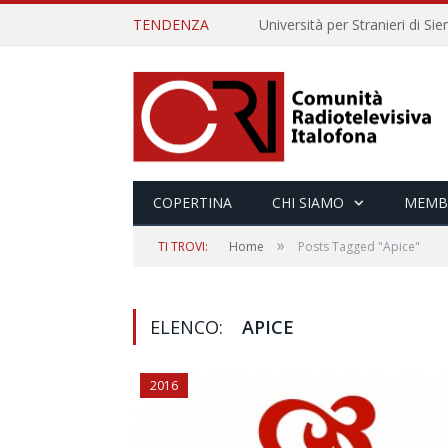
TENDENZA
COPERTINA
CHI SIAMO
MEMB
»
TI TROVI:
Home
Posts Tagged "Apice"
ELENCO:
APICE
2016