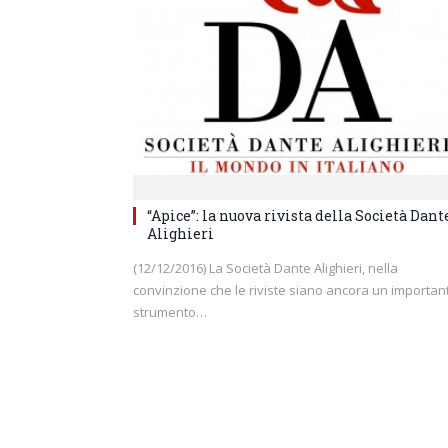
“Apice”: la nuova rivista della Società Dant
Alighieri
(12/12/2016) La Società Dante Alighieri, nella
convinzione che le riviste siano ancora un importan
strumento…