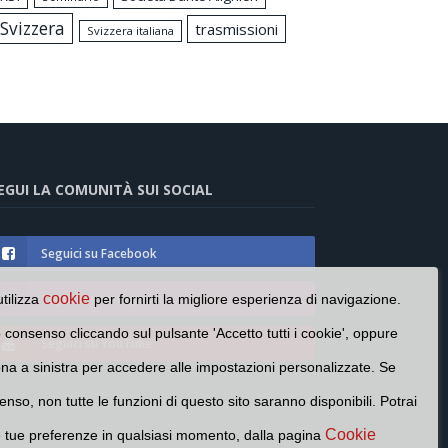
Svizzera
trasmissioni
Svizzera italiana
EGUI LA COMUNITÀ SUI SOCIAL
Seguici su Facebook
Seguici su Instagram
cookie
utilizza
per fornirti la migliore esperienza di navigazione.
o consenso cliccando sul pulsante 'Accetto tutti i cookie', oppure
Seguici su YouTube
cona a sinistra per accedere alle impostazioni personalizzate. Se
enso, non tutte le funzioni di questo sito saranno disponibili. Potrai
Cookie
e tue preferenze in qualsiasi momento, dalla pagina