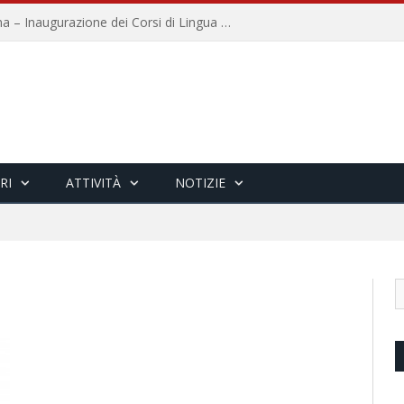
Università per Stranieri di Siena – Inaugurazione dei Corsi di Lingua e Cultura Italiana, 109a annata
RI
ATTIVITÀ
NOTIZIE