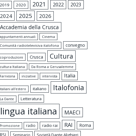
2021
2022
2023
2019
2020
2025
2024
2026
Accademia della Crusca
appuntamenti annuali
Cinema
convegno
Comunità radiotelevisiva italofona
Cultura
Crusca
coproduzioni
cultura Italiana
Da Roma a Gerusalemme
Italia
intervista
Farnesina
iniziative
Italofonia
italiano
italiani all'estero
Letteratura
La Dante
lingua italiana
MAECI
RAI
Roma
radio rai
radio
Promozione
RSI
Società Dante Alighieri
Seminario