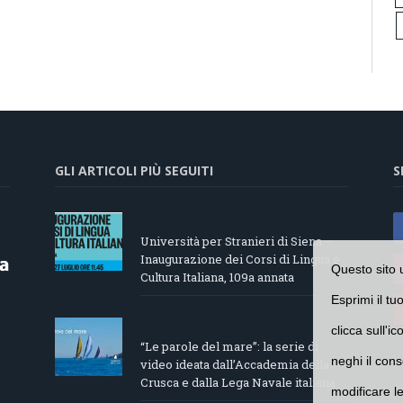
GLI ARTICOLI PIÙ SEGUITI
S
Università per Stranieri di Siena –
Inaugurazione dei Corsi di Lingua e
Questo sito 
Cultura Italiana, 109a annata
Esprimi il tu
clicca sull'i
“Le parole del mare”: la serie di
neghi il cons
video ideata dall’Accademia della
Crusca e dalla Lega Navale italiana
modificare l