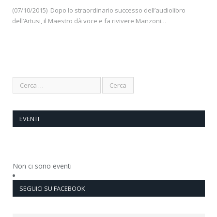
(07/10/2015) Dopo lo straordinario successo dell’audiolibro
dell’Artusi, il Maestro dà voce e fa rivivere Manzoni…
EVENTI
Non ci sono eventi
SEGUICI SU FACEBOOK