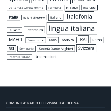
coproduzioni
cultura Italiana
Da Roma a Gerusalemme
intervista
Farnesina
iniziative
Italofonia
Italia
italiano
italiani all'estero
lingua italiana
Letteratura
La Dante
MAECI
RAI
Roma
radio rai
radio
Promozione
Svizzera
RSI
Società Dante Alighieri
Seminario
trasmissioni
Svizzera italiana
COMUNITA’ RADIOTELEVISIVA ITALOFONA