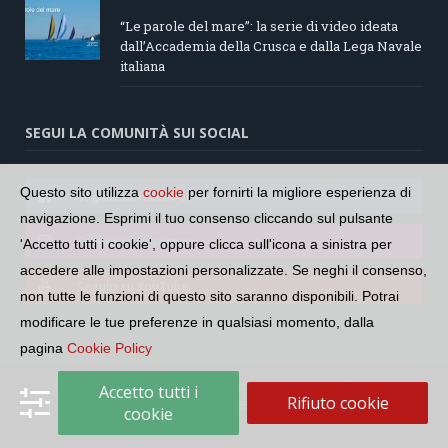
“Le parole del mare”: la serie di video ideata
dall’Accademia della Crusca e dalla Lega Navale
italiana
SEGUI LA COMUNITÀ SUI SOCIAL
Questo sito utilizza
cookie
per fornirti la migliore esperienza di
Seguici su Facebook
navigazione. Esprimi il tuo consenso cliccando sul pulsante
Seguici su Instagram
'Accetto tutti i cookie', oppure clicca sull'icona a sinistra per
accedere alle impostazioni personalizzate. Se neghi il consenso,
Seguici su YouTube
non tutte le funzioni di questo sito saranno disponibili. Potrai
modificare le tue preferenze in qualsiasi momento, dalla
pagina
Cookie Policy
Copyright © 2026 Comunità Radiotelevisiva Italofona. CF:
Accetto tutti i
Rifiuto cookie
97688700588
cookie