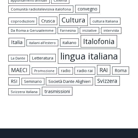
appuntamenti annuali
Cinema
convegno
Comunità radiotelevisiva italofona
Cultura
Crusca
coproduzioni
cultura Italiana
Da Roma a Gerusalemme
intervista
Farnesina
iniziative
Italofonia
Italia
italiano
italiani all'estero
lingua italiana
Letteratura
La Dante
MAECI
RAI
Roma
radio rai
radio
Promozione
Svizzera
RSI
Società Dante Alighieri
Seminario
trasmissioni
Svizzera italiana