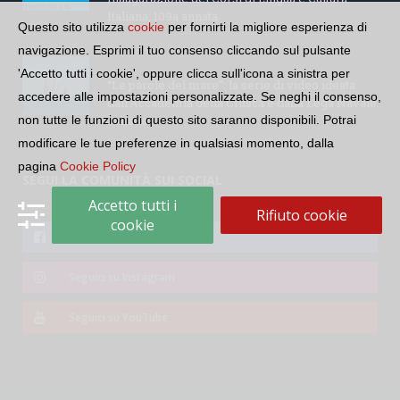
Italiana, 109a annata
Questo sito utilizza
cookie
per fornirti la migliore esperienza di
navigazione. Esprimi il tuo consenso cliccando sul pulsante
'Accetto tutti i cookie', oppure clicca sull'icona a sinistra per
“Le parole del mare”: la serie di video ideata
accedere alle impostazioni personalizzate. Se neghi il consenso,
dall’Accademia della Crusca e dalla Lega Navale
non tutte le funzioni di questo sito saranno disponibili. Potrai
italiana
modificare le tue preferenze in qualsiasi momento, dalla
pagina
Cookie Policy
SEGUI LA COMUNITÀ SUI SOCIAL
Accetto tutti i
Rifiuto cookie
cookie
Seguici su Facebook
Seguici su Instagram
Seguici su YouTube