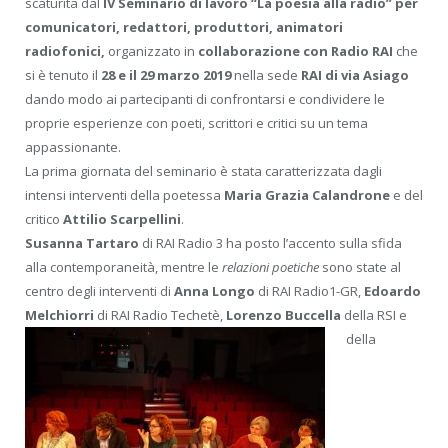
scaturita dal
IV Seminario di lavoro “La poesia alla radio” per
comunicatori, redattori, produttori, animatori
radiofonici,
organizzato in
collaborazione con Radio RAI
che
si è tenuto il
28 e il 29 marzo 2019
nella sede
RAI di via Asiago
dando modo ai partecipanti di confrontarsi e condividere le
proprie esperienze con poeti, scrittori e critici su un tema
appassionante.
La prima giornata del seminario è stata caratterizzata dagli
intensi interventi della poetessa
Maria Grazia Calandrone
e del
critico
Attilio Scarpellini
.
Susanna
Tartaro
di RAI Radio 3 ha posto l’accento sulla sfida
alla contemporaneità, mentre le
relazioni poetiche
sono state al
centro degli interventi di
Anna Longo
di RAI Radio1-GR,
Edoardo
Melchiorri
di RAI
Radio Techetè,
Lorenzo Buccella
della RSI e
della