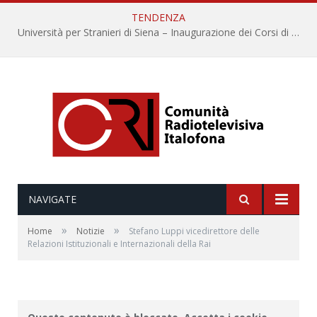
TENDENZA
Università per Stranieri di Siena – Inaugurazione dei Corsi di Lingua e Cultura Italiana, 109a annata
NAVIGATE
»
»
Home
Notizie
Stefano Luppi vicedirettore delle
Relazioni Istituzionali e Internazionali della Rai