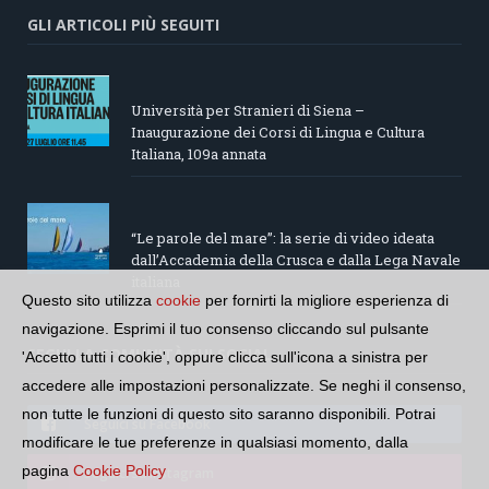
GLI ARTICOLI PIÙ SEGUITI
Università per Stranieri di Siena –
Inaugurazione dei Corsi di Lingua e Cultura
Italiana, 109a annata
“Le parole del mare”: la serie di video ideata
dall’Accademia della Crusca e dalla Lega Navale
italiana
Questo sito utilizza
cookie
per fornirti la migliore esperienza di
navigazione. Esprimi il tuo consenso cliccando sul pulsante
SEGUI LA COMUNITÀ SUI SOCIAL
'Accetto tutti i cookie', oppure clicca sull'icona a sinistra per
accedere alle impostazioni personalizzate. Se neghi il consenso,
non tutte le funzioni di questo sito saranno disponibili. Potrai
Seguici su Facebook
modificare le tue preferenze in qualsiasi momento, dalla
pagina
Cookie Policy
Seguici su Instagram