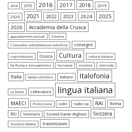
2016
2017
2018
2015
2019
2014
2021
2025
2024
2022
2023
2020
Accademia della Crusca
2026
appuntamenti annuali
Cinema
convegno
Comunità radiotelevisiva italofona
Cultura
Crusca
coproduzioni
cultura Italiana
Da Roma a Gerusalemme
intervista
Farnesina
iniziative
Italofonia
Italia
italiano
italiani all'estero
lingua italiana
Letteratura
La Dante
MAECI
RAI
Roma
radio rai
radio
Promozione
Svizzera
RSI
Società Dante Alighieri
Seminario
trasmissioni
Svizzera italiana