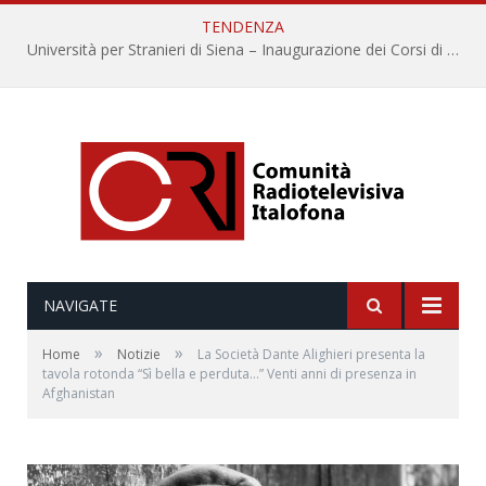
TENDENZA
Università per Stranieri di Siena – Inaugurazione dei Corsi di Lingua e Cultura Italiana, 109a annata
NAVIGATE
»
»
Home
Notizie
La Società Dante Alighieri presenta la
tavola rotonda “Sì bella e perduta…” Venti anni di presenza in
Afghanistan