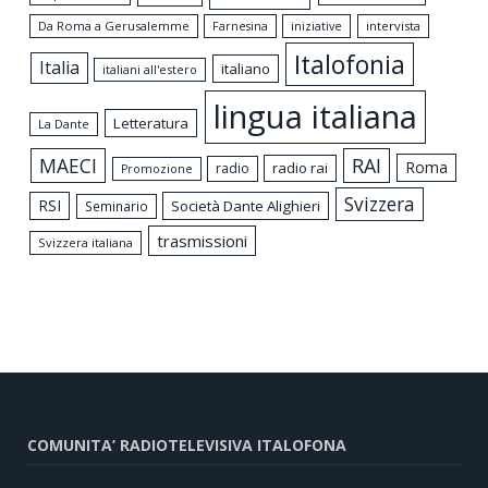
Da Roma a Gerusalemme
intervista
Farnesina
iniziative
Italofonia
Italia
italiano
italiani all'estero
lingua italiana
Letteratura
La Dante
MAECI
RAI
Roma
radio rai
radio
Promozione
Svizzera
RSI
Società Dante Alighieri
Seminario
trasmissioni
Svizzera italiana
COMUNITA’ RADIOTELEVISIVA ITALOFONA