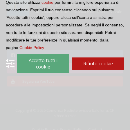
Questo sito utilizza
cookie
per fornirti la migliore esperienza di
“Le parole del mare”: la serie di video ideata
navigazione. Esprimi il tuo consenso cliccando sul pulsante
dall’Accademia della Crusca e dalla Lega Navale
italiana
'Accetto tutti i cookie', oppure clicca sull'icona a sinistra per
accedere alle impostazioni personalizzate. Se neghi il consenso,
non tutte le funzioni di questo sito saranno disponibili. Potrai
SEGUI LA COMUNITÀ SUI SOCIAL
modificare le tue preferenze in qualsiasi momento, dalla
pagina
Cookie Policy
Seguici su Facebook
Accetto tutti i
Rifiuto cookie
cookie
Seguici su Instagram
Seguici su YouTube
Copyright © 2026 Comunità Radiotelevisiva Italofona. CF:
97688700588
Cookie Policy
Privacy Policy
Contatti