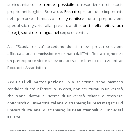
storico-artistico,
e rende possibile
un’esperienza di studio
proprio nei luoghi di Boccaccio.
Essa ricopre
un ruolo importante
nel percorso formativo,
e garantisce
una preparazione
specialistica grazie alla presenza di
storici della letteratura,
filologi, storici della lingua nel
corpo docente”.
Alla “Scuola estiva” accedono dodici allievi previa selezione
affidata a una commissione nominata dall’Ente Boccaccio, mentre
un partecipante viene selezionato tramite bando della American
Boccaccio Association.
Requisiti di partecipazione.
Alla selezione sono ammessi
candidati di età inferiore ai 35 anni, non strutturati in università,
che siano: dottori di ricerca di università italiane o straniere;
dottorandi di università italiane o straniere; laureati magistrali di
università italiane o straniere; laureati triennali di università
italiane.
Scadenza iscrizioni.
Per partecipare i candidati devono inviare