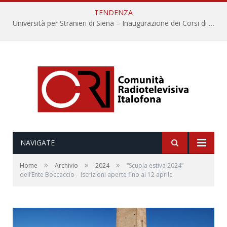
TENDENZA
Università per Stranieri di Siena – Inaugurazione dei Corsi di Lingua e Cultura Italiana, 109a annata
NAVIGATE
»
»
»
Home
Archivio
2024
“Scuola estiva 2024”
dell’Ente Boccaccio – Iscrizioni aperte fino al 12 aprile