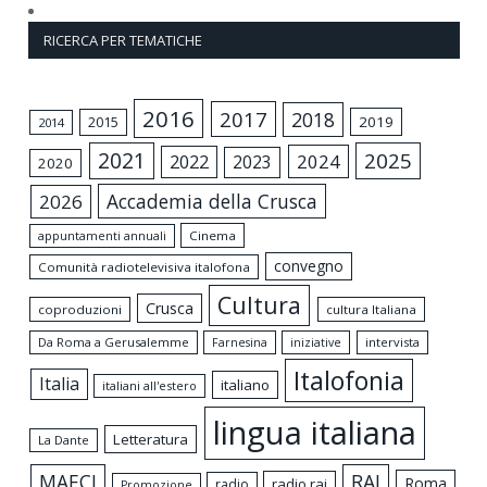
RICERCA PER TEMATICHE
2016
2017
2018
2015
2019
2014
2021
2025
2024
2022
2023
2020
Accademia della Crusca
2026
appuntamenti annuali
Cinema
convegno
Comunità radiotelevisiva italofona
Cultura
Crusca
coproduzioni
cultura Italiana
Da Roma a Gerusalemme
intervista
Farnesina
iniziative
Italofonia
Italia
italiano
italiani all'estero
lingua italiana
Letteratura
La Dante
MAECI
RAI
Roma
radio rai
radio
Promozione