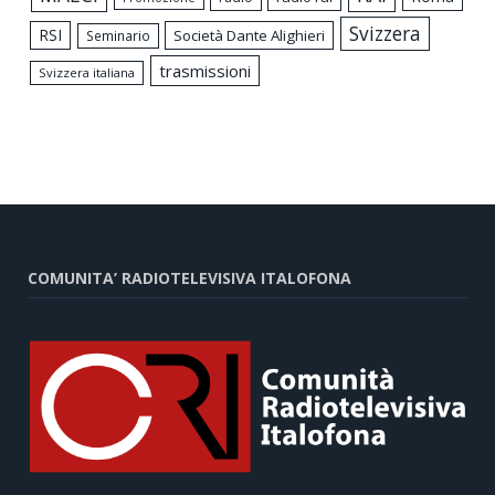
Svizzera
RSI
Società Dante Alighieri
Seminario
trasmissioni
Svizzera italiana
COMUNITA’ RADIOTELEVISIVA ITALOFONA