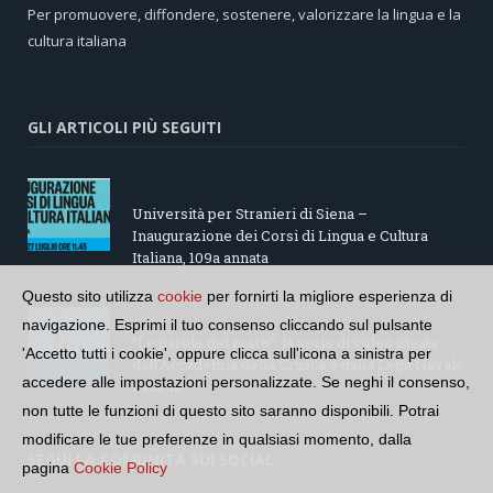
Per promuovere, diffondere, sostenere, valorizzare la lingua e la
cultura italiana
GLI ARTICOLI PIÙ SEGUITI
Università per Stranieri di Siena –
Inaugurazione dei Corsi di Lingua e Cultura
Italiana, 109a annata
Questo sito utilizza
cookie
per fornirti la migliore esperienza di
navigazione. Esprimi il tuo consenso cliccando sul pulsante
“Le parole del mare”: la serie di video ideata
'Accetto tutti i cookie', oppure clicca sull'icona a sinistra per
dall’Accademia della Crusca e dalla Lega Navale
accedere alle impostazioni personalizzate. Se neghi il consenso,
italiana
non tutte le funzioni di questo sito saranno disponibili. Potrai
modificare le tue preferenze in qualsiasi momento, dalla
SEGUI LA COMUNITÀ SUI SOCIAL
pagina
Cookie Policy