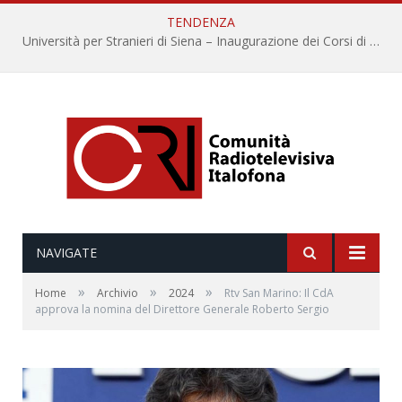
TENDENZA
Università per Stranieri di Siena – Inaugurazione dei Corsi di Lingua e Cultura Italiana, 109a annata
NAVIGATE
»
»
»
Home
Archivio
2024
Rtv San Marino: Il CdA
approva la nomina del Direttore Generale Roberto Sergio