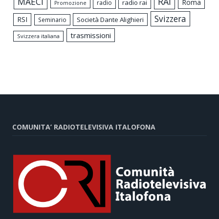
MAECI
RAI
Roma
radio rai
radio
Promozione
Svizzera
RSI
Società Dante Alighieri
Seminario
trasmissioni
Svizzera italiana
COMUNITA’ RADIOTELEVISIVA ITALOFONA