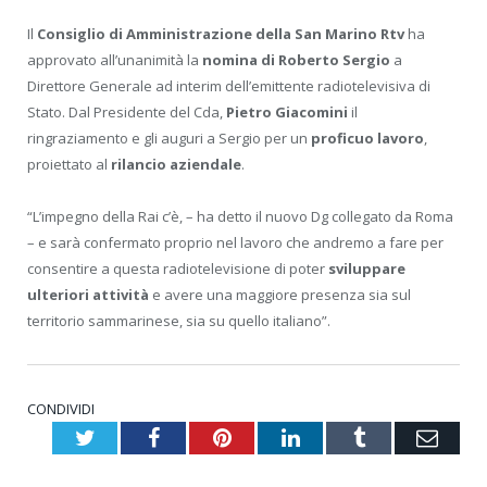
Il
Consiglio di Amministrazione della San Marino Rtv
ha
approvato all’unanimità la
nomina di Roberto Sergio
a
Direttore Generale ad interim dell’emittente radiotelevisiva di
Stato. Dal Presidente del Cda,
Pietro Giacomini
il
ringraziamento e gli auguri a Sergio per un
proficuo lavoro
,
proiettato al
rilancio aziendale
.
“L’impegno della Rai c’è, – ha detto il nuovo Dg collegato da Roma
– e sarà confermato proprio nel lavoro che andremo a fare per
consentire a questa radiotelevisione di poter
sviluppare
ulteriori attività
e avere una maggiore presenza sia sul
territorio sammarinese, sia su quello italiano”.
CONDIVIDI
Twitter
Facebook
Pinterest
LinkedIn
Tumblr
Emai