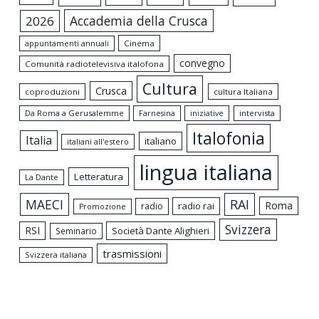
Accademia della Crusca
2026
appuntamenti annuali
Cinema
convegno
Comunità radiotelevisiva italofona
Cultura
Crusca
coproduzioni
cultura Italiana
Da Roma a Gerusalemme
intervista
Farnesina
iniziative
Italofonia
Italia
italiano
italiani all'estero
lingua italiana
Letteratura
La Dante
MAECI
RAI
Roma
radio rai
radio
Promozione
Svizzera
RSI
Società Dante Alighieri
Seminario
trasmissioni
Svizzera italiana