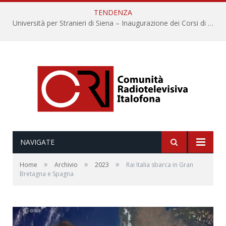
TENDENZA
Università per Stranieri di Siena – Inaugurazione dei Corsi di Lingua e Cultura Italiana, 109a annata
NAVIGATE
»
»
»
Home
Archivio
2023
Rai Italia sbarca in Gran
Bretagna e Spagna