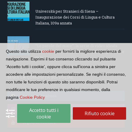
Università per Stranieri di Siena –
Inaugurazione dei Corsi di Lingua e Cultura
Italiana, 109a annata
“Le parole del mare”: la serie di video ideata
Questo sito utilizza
cookie
per fornirti la migliore esperienza di
dall’Accademia della Crusca e dalla Lega Navale
italiana
navigazione. Esprimi il tuo consenso cliccando sul pulsante
'Accetto tutti i cookie', oppure clicca sull'icona a sinistra per
accedere alle impostazioni personalizzate. Se neghi il consenso,
SEGUI LA COMUNITÀ SUI SOCIAL
non tutte le funzioni di questo sito saranno disponibili. Potrai
modificare le tue preferenze in qualsiasi momento, dalla
Seguici su Facebook
pagina
Cookie Policy
Seguici su Instagram
Accetto tutti i
Rifiuto cookie
cookie
Seguici su YouTube