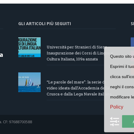
GLI ARTICOLI PIÙ SEGUITI
S
Università per Stranieri di Siena –
Inaugurazione dei Corsi di Lingua e
Questo sito 
Cultura Italiana, 109a annata
Esprimi il tu
clicca sull'i
“Le parole del mare”: la serie di
neghi il cons
video ideata dall’Accademia della
Crusca e dalla Lega Navale italiana
modificare l
Policy
a. CF: 97688700588