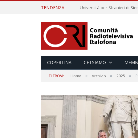
TENDENZA
COPERTINA
CHI SIAMO
MEMB
»
»
»
TI TROVI:
Home
Archivio
2025
P