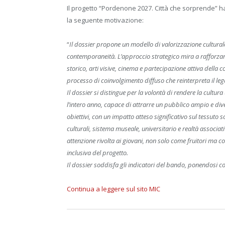
Il progetto “Pordenone 2027. Città che sorprende” ha
la seguente motivazione:
“
Il dossier propone un modello di valorizzazione culturale
contemporaneità. L’approccio strategico mira a rafforzare 
storico, arti visive, cinema e partecipazione attiva della
processo di coinvolgimento diffuso che reinterpreta il leg
Il dossier si distingue per la volontà di rendere la cult
l’intero anno, capace di attrarre un pubblico ampio e diver
obiettivi, con un impatto atteso significativo sul tessuto
culturali, sistema museale, universitario e realtà associat
attenzione rivolta ai giovani, non solo come fruitori ma 
inclusiva del progetto.
Il dossier soddisfa gli indicatori del bando, ponendosi c
Continua a leggere sul sito MIC