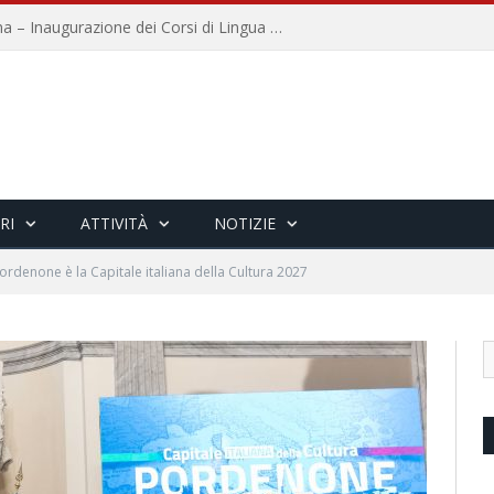
Università per Stranieri di Siena – Inaugurazione dei Corsi di Lingua e Cultura Italiana, 109a annata
RI
ATTIVITÀ
NOTIZIE
ordenone è la Capitale italiana della Cultura 2027