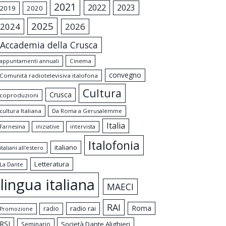
2021
2022
2023
2019
2020
2025
2024
2026
Accademia della Crusca
appuntamenti annuali
Cinema
convegno
Comunità radiotelevisiva italofona
Cultura
Crusca
coproduzioni
cultura Italiana
Da Roma a Gerusalemme
Italia
intervista
Farnesina
iniziative
Italofonia
italiano
italiani all'estero
Letteratura
La Dante
lingua italiana
MAECI
RAI
Roma
radio rai
radio
Promozione
RSI
Società Dante Alighieri
Seminario