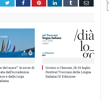
Twitter
Facebook
Pinterest
LinkedIn
Tumblr
Email
e del mare”: la serie di
Gromo e Clusone, 18-19 luglio:
eata dall’Accademia
Festival Treccani della Lingua
sca e dalla Lega
Italiana IX Edizione
aliana