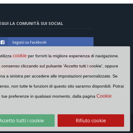
EGUI LA COMUNITÀ SUI SOCIAL
Seguici su Facebook
cookie
Seguici su Instagram
utilizza
per fornirti la migliore esperienza di navigazione.
o consenso cliccando sul pulsante 'Accetto tutti i cookie', oppure
Seguici su YouTube
cona a sinistra per accedere alle impostazioni personalizzate. Se
enso, non tutte le funzioni di questo sito saranno disponibili. Potrai
Cookie
e tue preferenze in qualsiasi momento, dalla pagina
Accetto tutti i cookie
Rifiuto cookie
Cookie Policy
Privacy Policy
Contatti