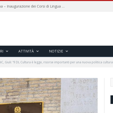
Università per Stranieri di Siena – Inaugurazione dei Corsi di Lingua e Cultura Italiana, 109a annata
RI
ATTIVITÀ
NOTIZIE
iC, Giuli: “Il DL Cultura è legge, risorse importanti per una nuova politica cultura