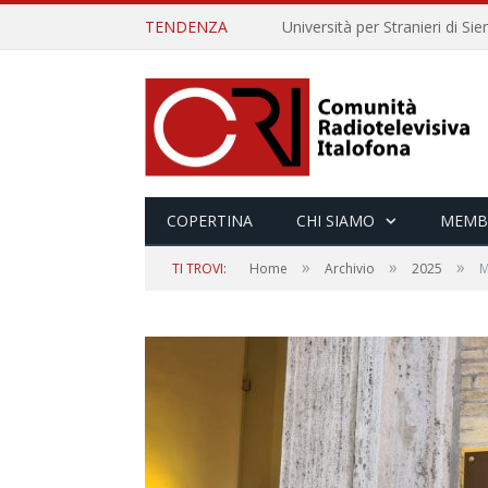
TENDENZA
COPERTINA
CHI SIAMO
MEMB
»
»
»
TI TROVI:
Home
Archivio
2025
M