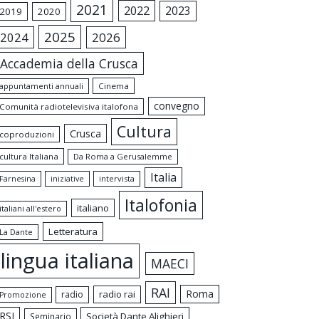
2021
2022
2023
2019
2020
2025
2024
2026
Accademia della Crusca
appuntamenti annuali
Cinema
convegno
Comunità radiotelevisiva italofona
Cultura
Crusca
coproduzioni
cultura Italiana
Da Roma a Gerusalemme
Italia
intervista
Farnesina
iniziative
Italofonia
italiano
italiani all'estero
Letteratura
La Dante
lingua italiana
MAECI
RAI
Roma
radio rai
radio
Promozione
RSI
Società Dante Alighieri
Seminario