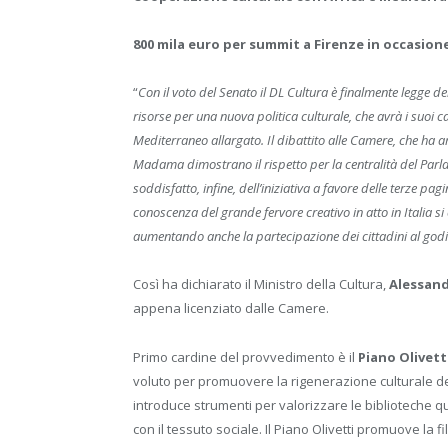
800 mila euro per summit a Firenze in occasion
“
Con il voto del Senato il DL Cultura è finalmente legge de
risorse per una nuova politica culturale, che avrà i suoi car
Mediterraneo allargato. Il dibattito alle Camere, che ha arr
Madama dimostrano il rispetto per la centralità del Parl
soddisfatto, infine, dell’iniziativa a favore delle terze pa
conoscenza del grande fervore creativo in atto in Italia si c
aumentando anche la partecipazione dei cittadini al godim
Così ha dichiarato il Ministro della Cultura,
Alessand
appena licenziato dalle Camere.
Primo cardine del provvedimento è il
Piano Olivett
voluto per promuovere la rigenerazione culturale del
introduce strumenti per valorizzare le biblioteche q
con il tessuto sociale. Il Piano Olivetti promuove la fi