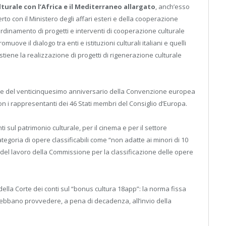
urale con l’Africa e il Mediterraneo allargato
, anch’esso
erto con il Ministero degli affari esteri e della cooperazione
oordinamento di progetti e interventi di cooperazione culturale
uove il dialogo tra enti e istituzioni culturali italiani e quelli
stiene la realizzazione di progetti di rigenerazione culturale
ne del venticinquesimo anniversario della Convenzione europea
con i rappresentanti dei 46 Stati membri del Consiglio d’Europa.
i sul patrimonio culturale, per il cinema e per il settore
ategoria di opere classificabili come “non adatte ai minori di 10
del lavoro della Commissione per la classificazione delle opere
ella Corte dei conti sul “bonus cultura 18app”: la norma fissa
à debbano provvedere, a pena di decadenza, all’invio della