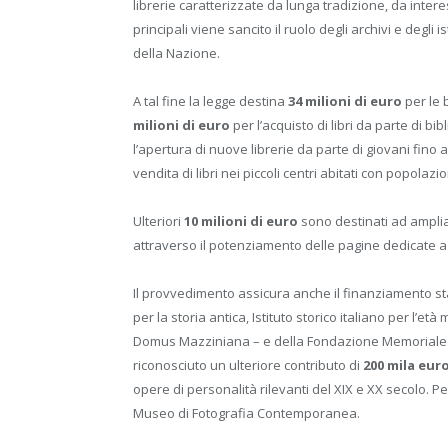
librerie caratterizzate da lunga tradizione, da interess
principali viene sancito il ruolo degli archivi e degli i
della Nazione.
A tal fine la legge destina
34 milioni di euro
per le b
milioni di euro
per l’acquisto di libri da parte di bi
l’apertura di nuove librerie da parte di giovani fino 
vendita di libri nei piccoli centri abitati con popolazio
Ulteriori
10 milioni di euro
sono destinati ad amplia
attraverso il potenziamento delle pagine dedicate a 
Il provvedimento assicura anche il finanziamento stabi
per la storia antica, Istituto storico italiano per l’
Domus Mazziniana – e della Fondazione Memoriale del
riconosciuto un ulteriore contributo di
200 mila eur
opere di personalità rilevanti del XIX e XX secolo. Per
Museo di Fotografia Contemporanea.