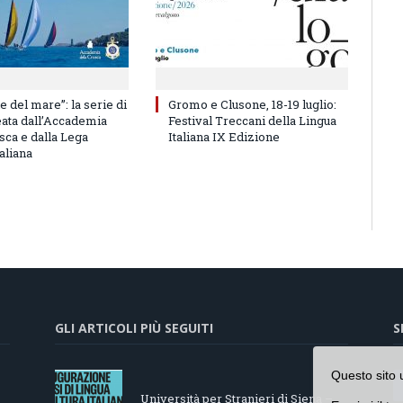
e del mare”: la serie di
Gromo e Clusone, 18-19 luglio:
eata dall’Accademia
Festival Treccani della Lingua
sca e dalla Lega
Italiana IX Edizione
aliana
GLI ARTICOLI PIÙ SEGUITI
S
Questo sito 
Università per Stranieri di Siena –