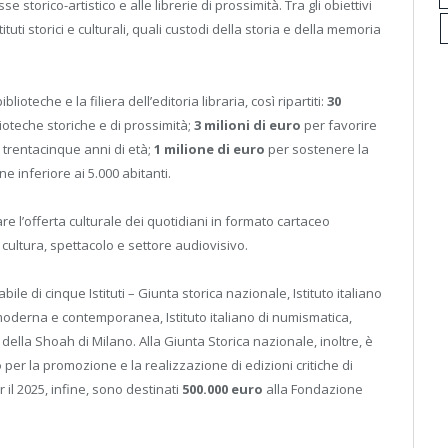
e storico-artistico e alle librerie di prossimità. Tra gli obiettivi
stituti storici e culturali, quali custodi della storia e della memoria
iblioteche e la filiera dell’editoria libraria, così ripartiti:
30
blioteche storiche e di prossimità;
3 milioni di euro
per favorire
a trentacinque anni di età;
1 milione di euro
per sostenere la
ne inferiore ai 5.000 abitanti.
re l’offerta culturale dei quotidiani in formato cartaceo
cultura, spettacolo e settore audiovisivo.
le di cinque Istituti – Giunta storica nazionale, Istituto italiano
età moderna e contemporanea, Istituto italiano di numismatica,
la Shoah di Milano. Alla Giunta Storica nazionale, inoltre, è
o
per la promozione e la realizzazione di edizioni critiche di
 il 2025, infine, sono destinati
500.000 euro
alla Fondazione