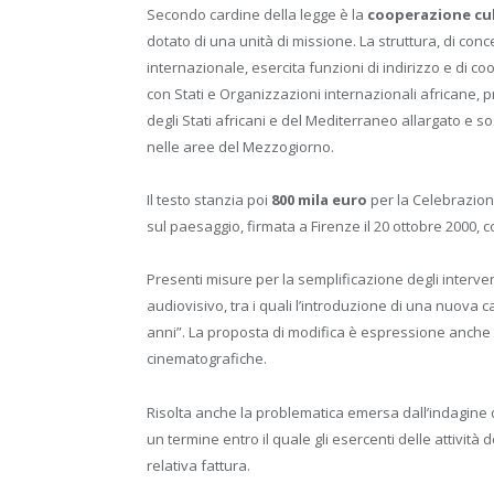
Secondo cardine della legge è la
cooperazione cult
dotato di una unità di missione. La struttura, di conc
internazionale, esercita funzioni di indirizzo e di c
con Stati e Organizzazioni internazionali africane, prom
degli Stati africani e del Mediterraneo allargato e so
nelle aree del Mezzogiorno.
Il testo stanzia poi
800 mila euro
per la Celebrazio
sul paesaggio, firmata a Firenze il 20 ottobre 2000, 
Presenti misure per la semplificazione degli intervent
audiovisivo, tra i quali l’introduzione di una nuova c
anni”. La proposta di modifica è espressione anche 
cinematografiche.
Risolta anche la problematica emersa dall’indagine d
un termine entro il quale gli esercenti delle attivit
relativa fattura.