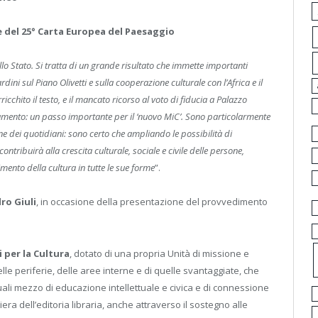
e del 25° Carta Europea del Paesaggio
llo Stato. Si tratta di un grande risultato che immette importanti
dini sul Piano Olivetti e sulla cooperazione culturale con l’Africa e il
icchito il testo, e il mancato ricorso al voto di fiducia a Palazzo
amento: un passo importante per il ‘nuovo MiC’. Sono particolarmente
gine dei quotidiani: sono certo che ampliando le possibilità di
ontribuirà alla crescita culturale, sociale e civile delle persone,
ento della cultura in tutte le sue forme
”.
ro Giuli
, in occasione della presentazione del provvedimento
i per la Cultura
, dotato di una propria Unità di missione e
le periferie, delle aree interne e di quelle svantaggiate, che
uali mezzo di educazione intellettuale e civica e di connessione
liera dell’editoria libraria, anche attraverso il sostegno alle