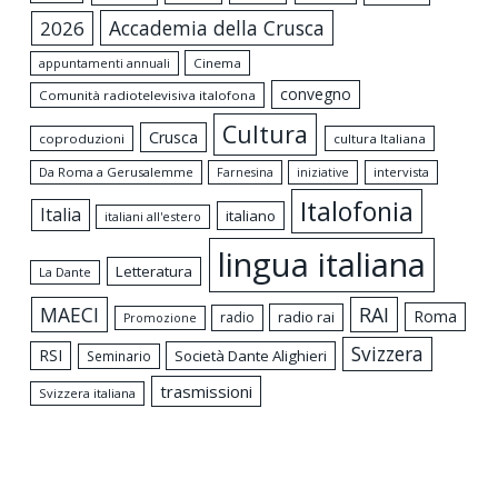
Accademia della Crusca
2026
appuntamenti annuali
Cinema
convegno
Comunità radiotelevisiva italofona
Cultura
Crusca
coproduzioni
cultura Italiana
Da Roma a Gerusalemme
intervista
Farnesina
iniziative
Italofonia
Italia
italiano
italiani all'estero
lingua italiana
Letteratura
La Dante
MAECI
RAI
Roma
radio rai
radio
Promozione
Svizzera
RSI
Società Dante Alighieri
Seminario
trasmissioni
Svizzera italiana