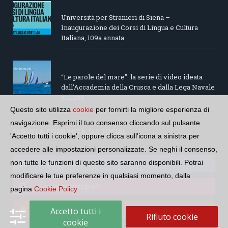
Università per Stranieri di Siena –
Inaugurazione dei Corsi di Lingua e Cultura
Italiana, 109a annata
“Le parole del mare”: la serie di video ideata
dall’Accademia della Crusca e dalla Lega Navale
italiana
Questo sito utilizza
cookie
per fornirti la migliore esperienza di
navigazione. Esprimi il tuo consenso cliccando sul pulsante
SEGUI LA COMUNITÀ SUI SOCIAL
'Accetto tutti i cookie', oppure clicca sull'icona a sinistra per
accedere alle impostazioni personalizzate. Se neghi il consenso,
non tutte le funzioni di questo sito saranno disponibili. Potrai
Seguici su Facebook
modificare le tue preferenze in qualsiasi momento, dalla
Seguici su Instagram
pagina
Cookie Policy
Seguici su YouTube
Accetto tutti i
Rifiuto cookie
cookie