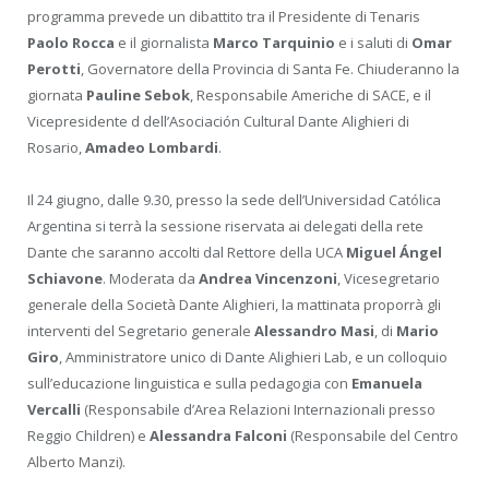
programma prevede un dibattito tra il Presidente di Tenaris
Paolo Rocca
e il giornalista
Marco Tarquinio
e i saluti di
Omar
Perotti
, Governatore della Provincia di Santa Fe. Chiuderanno la
giornata
Pauline Sebok
, Responsabile Americhe di SACE, e il
Vicepresidente d dell’Asociación Cultural Dante Alighieri di
Rosario,
Amadeo Lombardi
.
Il 24 giugno, dalle 9.30, presso la sede dell’Universidad Católica
Argentina si terrà la sessione riservata ai delegati della rete
Dante che saranno accolti dal Rettore della UCA
Miguel Ángel
Schiavone
. Moderata da
Andrea Vincenzoni
, Vicesegretario
generale della Società Dante Alighieri, la mattinata proporrà gli
interventi del Segretario generale
Alessandro Masi
, di
Mario
Giro
, Amministratore unico di Dante Alighieri Lab, e un colloquio
sull’educazione linguistica e sulla pedagogia con
Emanuela
Vercalli
(Responsabile d’Area Relazioni Internazionali presso
Reggio Children) e
Alessandra Falconi
(Responsabile del Centro
Alberto Manzi).