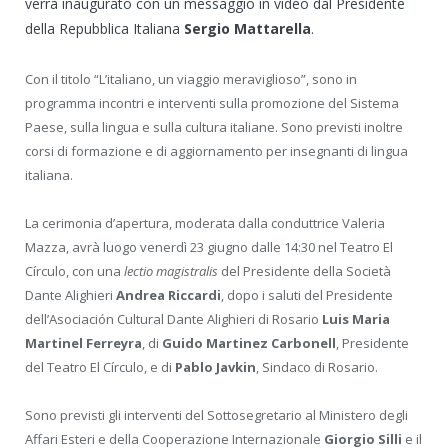
verrà inaugurato con un messaggio in video dal Presidente
della Repubblica Italiana
Sergio Mattarella
.
Con il titolo “L’italiano, un viaggio meraviglioso”, sono in
programma incontri e interventi sulla promozione del Sistema
Paese, sulla lingua e sulla cultura italiane. Sono previsti inoltre
corsi di formazione e di aggiornamento per insegnanti di lingua
italiana.
La cerimonia d’apertura, moderata dalla conduttrice Valeria
Mazza, avrà luogo venerdì 23 giugno dalle 14:30 nel Teatro El
Círculo, con una
lectio magistralis
del Presidente della Società
Dante Alighieri
Andrea Riccardi
, dopo i saluti del Presidente
dell’Asociación Cultural Dante Alighieri di Rosario
Luis Maria
Martinel Ferreyra
, di
Guido Martinez Carbonell
, Presidente
del Teatro El Círculo, e di
Pablo Javkin
, Sindaco di Rosario.
Sono previsti gli interventi del Sottosegretario al Ministero degli
Affari Esteri e della Cooperazione Internazionale
Giorgio Silli
e il