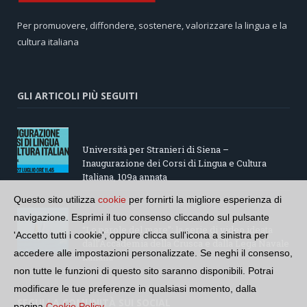
Per promuovere, diffondere, sostenere, valorizzare la lingua e la
cultura italiana
GLI ARTICOLI PIÙ SEGUITI
Università per Stranieri di Siena –
Inaugurazione dei Corsi di Lingua e Cultura
Italiana, 109a annata
Questo sito utilizza
cookie
per fornirti la migliore esperienza di
navigazione. Esprimi il tuo consenso cliccando sul pulsante
“Le parole del mare”: la serie di video ideata
'Accetto tutti i cookie', oppure clicca sull'icona a sinistra per
dall’Accademia della Crusca e dalla Lega Navale
accedere alle impostazioni personalizzate. Se neghi il consenso,
italiana
non tutte le funzioni di questo sito saranno disponibili. Potrai
modificare le tue preferenze in qualsiasi momento, dalla
SEGUI LA COMUNITÀ SUI SOCIAL
pagina
Cookie Policy