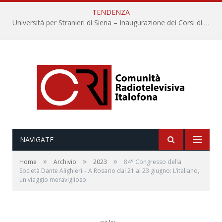
TENDENZA
Università per Stranieri di Siena – Inaugurazione dei Corsi di Lingua e Cultura Italiana, 109a annata
NAVIGATE
»
»
»
Home
Archivio
2023
84° Congresso della
Società Dante Alighieri – A Rosario dal 21 al 23 giugno: L’italiano,
un viaggio meraviglioso