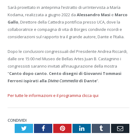
Sarà proiettato in anteprima l’estratto di un’intervista a María
Kodama, realizzata a giugno 2022 da
Alessandro Masi
e
Marco
Gallo
, Direttore della Cattedra pontificia presso UCA, dove la
collaboratrice e compagna di vita di Borges condivide ricordi e
considerazioni sul rapporto tra il grande autore, Dante e l’Italia.
Dopo le conclusioni congressuali del Presidente Andrea Riccardi,
dalle ore 15:00 nel Museo de Bellas Artes Juan B. Castagnino i
congressisti saranno invitati all’inaugurazione della mostra
“
Canto dopo canto. Cento disegni di Giovanni Tommasi
Ferroni ispirati alla
Divina Commedia
di Dante
”.
Per tutte le informazioni e il programma clicca qui
CONDIVIDI
Twitter
Facebook
Pinterest
LinkedIn
Tumblr
Emai