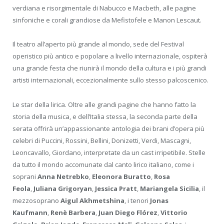
verdiana e risorgimentale di Nabucco e Macbeth, alle pagine
sinfoniche e corali grandiose da Mefistofele e Manon Lescaut.
Il teatro all’aperto più grande al mondo, sede del Festival
operistico più antico e popolare a livello internazionale, ospiterà
una grande festa che riunirà il mondo della cultura e i più grandi
artisti internazionali, eccezionalmente sullo stesso palcoscenico.
Le star della lirica. Oltre alle grandi pagine che hanno fatto la
storia della musica, e dell’Italia stessa, la seconda parte della
serata offrirà un’appassionante antologia dei brani d’opera più
celebri di Puccini, Rossini, Bellini, Donizetti, Verdi, Mascagni,
Leoncavallo, Giordano, interpretate da un cast irripetibile. Stelle
da tutto il mondo accomunate dal canto lirico italiano, come i
soprani
Anna Netrebko
,
Eleonora Buratto
,
Rosa
Feola
,
Juliana Grigoryan
,
Jessica Pratt
,
Mariangela Sicilia
, il
mezzosoprano
Aigul Akhmetshina
, i tenori
Jonas
Kaufmann
,
Renè Barbera
,
Juan Diego Flórez
,
Vittorio