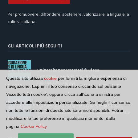
Per promuovere, diffondere, sostenere, valorizzare la lingua e la
cultura italiana
GLI ARTICOLI PIÙ SEGUITI
Università per Stranieri di Siena –
Inaugurazione dei Corsi di Lingua e Cultura
Questo sito utilizza
cookie
per fornirti la migliore esperienza di
Italiana, 109a annata
navigazione. Esprimi il tuo consenso cliccando sul pulsante
'Accetto tutti i cookie', oppure clicca sull'icona a sinistra per
accedere alle impostazioni personalizzate. Se neghi il consenso,
“Le parole del mare”: la serie di video ideata
non tutte le funzioni di questo sito saranno disponibili. Potrai
dall’Accademia della Crusca e dalla Lega Navale
italiana
modificare le tue preferenze in qualsiasi momento, dalla
pagina
Cookie Policy