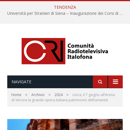
TENDENZA
Università per Stranieri di Siena – Inaugurazione dei Corsi di Lingua e Cultura Italiana, 109a annata
NAVIGATE
»
»
»
Home
Archivio
2024
Lirica, il 7 giugno all’Arena
di Verona la grande opera italiana patrimonio dell’umanità