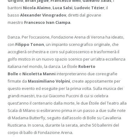
Grigolo
,
Brian Jagde
,
Francesco Meli
,
Galeano Salas
, i
baritoni
Nicola Alaimo
,
Luca Salsi
,
Ludovic Tézier
, il
basso
Alexander Vinogradov
, diretti dal giovane
maestro
Francesco
Ivan Ciampa
.
Danza. Per l’occasione, Fondazione Arena di Verona ha ideato,
con
Filippo Tonon
, un impianto scenografico originale, che
accoglierà orchestra e coro sul palcoscenico e trasformerà il
golfo mistico in un nuovo spazio scenico per un’altra eccellenza
italiana nel mondo, la danza. Le Étoile
Roberto
Bolle
e
Nicoletta Manni
interpreteranno due coreografie
firmate da
Massimiliano Volpini
, create appositamente per
questo evento ed eseguite per la prima volta. Sulla musica dei
grandi maestri, tra cui Giacomo Puccini di cui si celebra
quest’anno il centenario dalla morte, le due Étoile del Teatro alla
Scala di Milano si esibiranno prima in un passo a due sulle note
di Madama Butterfly, seguito dall’assolo di Bolle su Cavalleria
Rusticana. In scena, durante la serata, anche 50 ballerini del
corpo di ballo di Fondazione Arena.