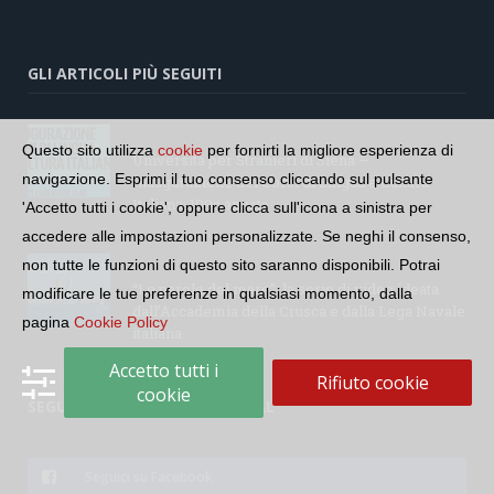
GLI ARTICOLI PIÙ SEGUITI
Questo sito utilizza
cookie
per fornirti la migliore esperienza di
Università per Stranieri di Siena –
navigazione. Esprimi il tuo consenso cliccando sul pulsante
Inaugurazione dei Corsi di Lingua e Cultura
Italiana, 109a annata
'Accetto tutti i cookie', oppure clicca sull'icona a sinistra per
accedere alle impostazioni personalizzate. Se neghi il consenso,
non tutte le funzioni di questo sito saranno disponibili. Potrai
“Le parole del mare”: la serie di video ideata
modificare le tue preferenze in qualsiasi momento, dalla
dall’Accademia della Crusca e dalla Lega Navale
pagina
Cookie Policy
italiana
Accetto tutti i
Rifiuto cookie
cookie
SEGUI LA COMUNITÀ SUI SOCIAL
Seguici su Facebook