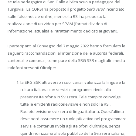
scuola pedagogica di San Gallo e l’Alta scuola pedagogica del
Turgovia. La CORSI ha proposto il progetto
Sarà vero?
incentrato
sulle false notizie online, mentre la RSI ha proposto la
realizzazione di un video per SPAM (format di video di
informazione, attualità e intrattenimento dedi­cati ai giovani).
I partecipanti al Convegno del 7 maggio 2022 hanno formulato le
seguenti raccomandazioni all’intenzione delle autorità federali,
cantonali e comunali, come pure della SRG SSR e agli altri media
italofoni presenti Oltralpe:
la SRG SSR attraverso i suoi canali valorizza la lingua e la
cultura italiana con servizi e programmi rivolti alla
presenza italofona in Svizzera. Tale compito coinvolge
tutte le emittenti radiotelevisive e non solo la RSI,
Radiotelevisione svizzera di lingua italiana. Quest’ultima
deve però assumere un ruolo più attivo nel programmare
servizi e contenuti rivolti agli italofoni d’Oltralpe, senza
quindi indirizzarsi al solo pubblico della Svizzera italiana;