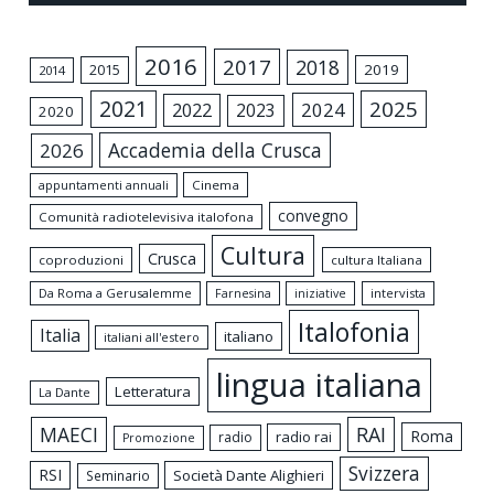
2016
2017
2018
2015
2019
2014
2021
2025
2024
2022
2023
2020
Accademia della Crusca
2026
appuntamenti annuali
Cinema
convegno
Comunità radiotelevisiva italofona
Cultura
Crusca
coproduzioni
cultura Italiana
Da Roma a Gerusalemme
intervista
Farnesina
iniziative
Italofonia
Italia
italiano
italiani all'estero
lingua italiana
Letteratura
La Dante
MAECI
RAI
Roma
radio rai
radio
Promozione
Svizzera
RSI
Società Dante Alighieri
Seminario