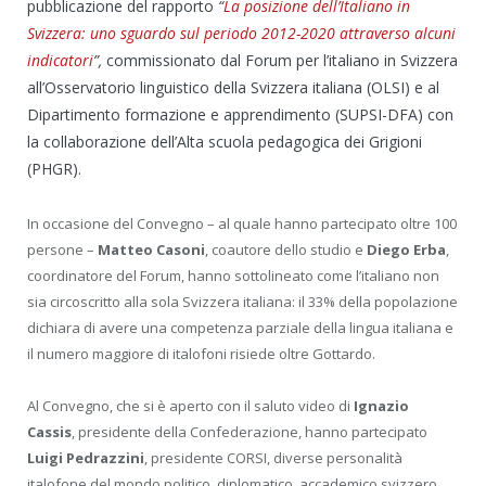
pubblicazione del rapporto
“
La posizione dell’Italiano in
Svizzera: uno sguardo sul periodo 2012-2020 attraverso alcuni
indicatori
”,
commissionato dal Forum per l’italiano in Svizzera
all’Osservatorio linguistico della Svizzera italiana (OLSI) e al
Dipartimento formazione e apprendimento (SUPSI-DFA) con
la collaborazione dell’Alta scuola pedagogica dei Grigioni
(PHGR).
In occasione del Convegno – al quale hanno partecipato oltre 100
persone –
Matteo Casoni
, coautore dello studio e
Diego Erba
,
coordinatore del Forum, hanno sottolineato come l’italiano non
sia circoscritto alla sola Svizzera italiana: il 33% della popolazione
dichiara di avere una competenza parziale della lingua italiana e
il numero maggiore di italofoni risiede oltre Gottardo.
Al Convegno, che si è aperto con il saluto video di
Ignazio
Cassis
, presidente della Confederazione, hanno partecipato
Luigi Pedrazzini
, presidente CORSI, diverse personalità
italofone del mondo politico, diplomatico, accademico svizzero,