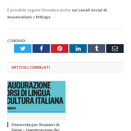
È possibile seguire l’iniziativa anche
sui canali social di
museitaliani
e
EHDays
.
CONDIVIDI
Twitter
Facebook
Pinterest
LinkedIn
Tumblr
Emai
ARTICOLI
CORRELATI
Università per Stranieri di
Siena – Inaugurazione dei