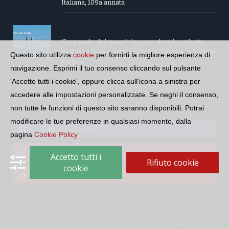
Italiana, 109a annata
“Le parole del mare”: la serie di video ideata
dall’Accademia della Crusca e dalla Lega Navale
Questo sito utilizza
cookie
per fornirti la migliore esperienza di
italiana
navigazione. Esprimi il tuo consenso cliccando sul pulsante
'Accetto tutti i cookie', oppure clicca sull'icona a sinistra per
accedere alle impostazioni personalizzate. Se neghi il consenso,
SEGUI LA COMUNITÀ SUI SOCIAL
non tutte le funzioni di questo sito saranno disponibili. Potrai
modificare le tue preferenze in qualsiasi momento, dalla
Seguici su Facebook
pagina
Cookie Policy
Seguici su Instagram
Accetto tutti i
Rifiuto cookie
cookie
Seguici su YouTube
Copyright © 2026 Comunità Radiotelevisiva Italofona. CF: