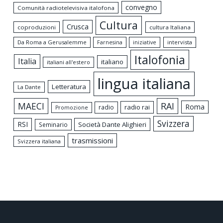
convegno
Comunità radiotelevisiva italofona
Cultura
Crusca
coproduzioni
cultura Italiana
Da Roma a Gerusalemme
intervista
Farnesina
iniziative
Italofonia
Italia
italiano
italiani all'estero
lingua italiana
Letteratura
La Dante
MAECI
RAI
Roma
radio rai
radio
Promozione
Svizzera
RSI
Società Dante Alighieri
Seminario
trasmissioni
Svizzera italiana