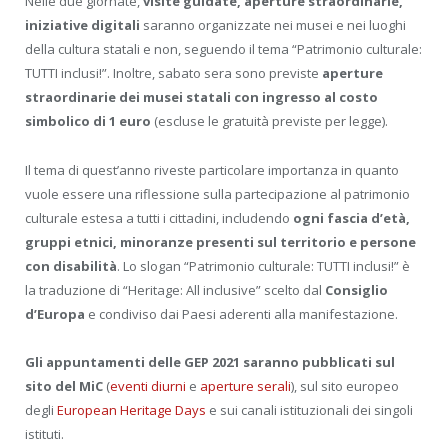
Nelle due giornate,
visite guidate, aperture straordinarie,
iniziative digitali
saranno organizzate nei musei e nei luoghi
della cultura statali e non, seguendo il tema “Patrimonio culturale:
TUTTI inclusi!”. Inoltre, sabato sera sono previste
aperture
straordinarie dei musei statali con ingresso al costo
simbolico di 1 euro
(escluse le gratuità previste per legge).
Il tema di quest’anno riveste particolare importanza in quanto
vuole essere una riflessione sulla partecipazione al patrimonio
culturale estesa a tutti i cittadini, includendo
ogni fascia d’età,
gruppi etnici, minoranze presenti sul territorio e persone
con disabilità
. Lo slogan “Patrimonio culturale: TUTTI inclusi!” è
la traduzione di “Heritage: All inclusive” scelto dal
Consiglio
d’Europa
e condiviso dai Paesi aderenti alla manifestazione.
Gli appuntamenti delle GEP 2021 saranno pubblicati sul
sito del MiC
(
eventi diurni
e
aperture serali
), sul sito europeo
degli
European Heritage Days
e sui canali istituzionali dei singoli
istituti.