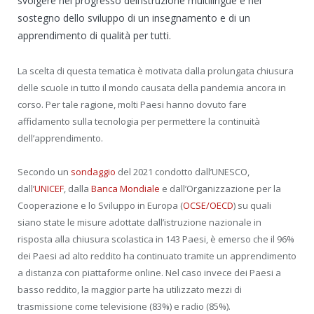
svolgere nel progresso dell’istruzione multilingue e nel
sostegno dello sviluppo di un insegnamento e di un
apprendimento di qualità per tutti.
La scelta di questa tematica è motivata dalla prolungata chiusura
delle scuole in tutto il mondo causata della pandemia ancora in
corso. Per tale ragione, molti Paesi hanno dovuto fare
affidamento sulla tecnologia per permettere la continuità
dell’apprendimento.
Secondo un
sondaggio
del 2021 condotto dall’UNESCO,
dall’
UNICEF
, dalla
Banca Mondiale
e dall’Organizzazione per la
Cooperazione e lo Sviluppo in Europa (
OCSE/OECD
) su quali
siano state le misure adottate dall’istruzione nazionale in
risposta alla chiusura scolastica in 143 Paesi, è emerso che il 96%
dei Paesi ad alto reddito ha continuato tramite un apprendimento
a distanza con piattaforme online. Nel caso invece dei Paesi a
basso reddito, la maggior parte ha utilizzato mezzi di
trasmissione come televisione (83%) e radio (85%).