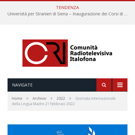
TENDENZA
Università per Stranieri di Siena – Inaugurazione dei Corsi di Lingua e Cultura Italiana, 109a annata
NAVIGATE
»
»
»
Home
Archivio
2022
Giornata Internazionale
della Lingua Madre 21 febbraio 2022