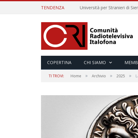
TENDENZA
COPERTINA
CHI SIAMO
MEMB
»
»
»
TI TROVI:
Home
Archivio
2025
L