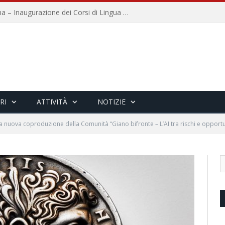
Università per Stranieri di Siena – Inaugurazione dei Corsi di Lingua e Cultura Italiana, 109a annata
RI
ATTIVITÀ
NOTIZIE
a nuova coproduzione della Comunità “Giano bifronte – L’AI tra rischi e opportu