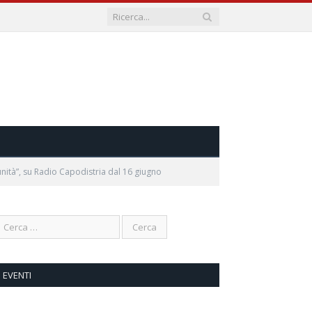
nità”, su Radio Capodistria dal 16 giugno
EVENTI