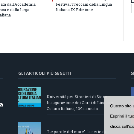
eata dall’Accademia
Festival Treccani della Lingua
sca e dalla Lega
Italiana IX Edizione
aliana
GLI ARTICOLI PIÙ SEGUITI
S
Università per Stranieri di Siena –
Inaugurazione dei Corsi di Lingua e
Questo sito 
Cultura Italiana, 109a annata
Esprimi il tu
clicca sull'i
“Le parole del mare”: la serie di