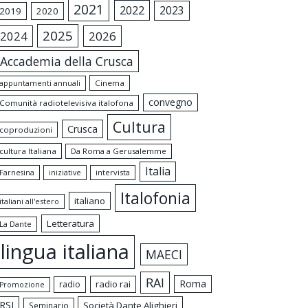
2021
2022
2023
2019
2020
2025
2024
2026
Accademia della Crusca
appuntamenti annuali
Cinema
convegno
Comunità radiotelevisiva italofona
Cultura
Crusca
coproduzioni
cultura Italiana
Da Roma a Gerusalemme
Italia
intervista
Farnesina
iniziative
Italofonia
italiano
italiani all'estero
Letteratura
La Dante
lingua italiana
MAECI
RAI
Roma
radio rai
radio
Promozione
RSI
Società Dante Alighieri
Seminario