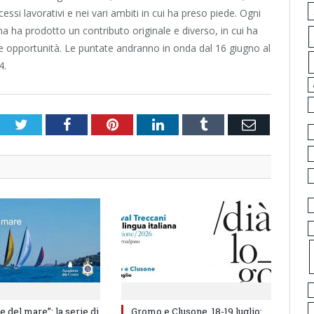
essi lavorativi e nei vari ambiti in cui ha preso piede. Ogni
a ha prodotto un contributo originale e diverso, in cui ha
 le opportunità. Le puntate andranno in onda dal 16 giugno al
4.
Twitter
Facebook
Pinterest
LinkedIn
Tumblr
Email
e del mare”: la serie di
Gromo e Clusone, 18-19 luglio: