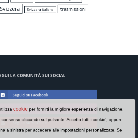
Svizzera
trasmissioni
Svizzera italiana
EGUI LA COMUNITÀ SUI SOCIAL
Seguici su Facebook
cookie
Seguici su Instagram
utilizza
per fornirti la migliore esperienza di navigazione.
o consenso cliccando sul pulsante 'Accetto tutti i cookie', oppure
Seguici su YouTube
cona a sinistra per accedere alle impostazioni personalizzate. Se