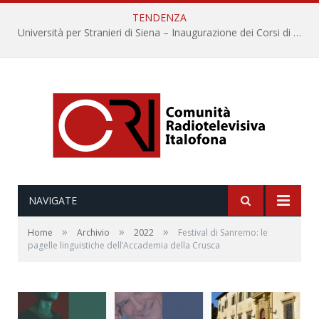
TENDENZA
Università per Stranieri di Siena – Inaugurazione dei Corsi di Lingua e Cultura Italiana, 109a annata
NAVIGATE
»
»
»
Home
Archivio
2022
Festival di Sanremo: le
pagelle linguistiche dell’Accademia della Crusca