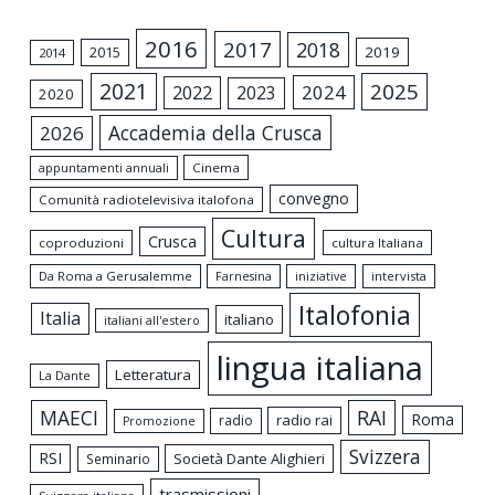
2016
2017
2018
2015
2019
2014
2021
2025
2024
2022
2023
2020
Accademia della Crusca
2026
appuntamenti annuali
Cinema
convegno
Comunità radiotelevisiva italofona
Cultura
Crusca
coproduzioni
cultura Italiana
Da Roma a Gerusalemme
intervista
Farnesina
iniziative
Italofonia
Italia
italiano
italiani all'estero
lingua italiana
Letteratura
La Dante
MAECI
RAI
Roma
radio rai
radio
Promozione
Svizzera
RSI
Società Dante Alighieri
Seminario
trasmissioni