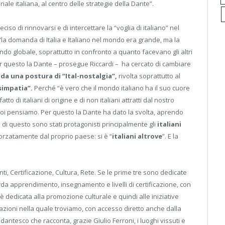
riale italiana, al centro delle strategie della Dante”.
so di rinnovarsi e di intercettare la “voglia di italiano” nel
“la domanda di Italia e Italiano nel mondo era grande, ma la
do globale, soprattutto in confronto a quanto facevano gli altri
r questo la Dante – prosegue Riccardi – ha cercato di cambiare
“
da una postura di “Ital-nostalgia”,
rivolta soprattutto al
-simpatia”.
Perché “è vero che il mondo italiano ha il suo cuore
to di italiani di origine e di non italiani attratti dal nostro
 noi pensiamo. Per questo la Dante ha dato la svolta, aprendo
e di questo sono stati protagonisti principalmente gli
italiani
 forzatamente dal proprio paese: si è “
italiani altrove
”. E la
centi, Certificazione, Cultura, Rete. Se le prime tre sono dedicate
rda apprendimento, insegnamento e livelli di certificazione, con
 è dedicata alla promozione culturale e quindi alle iniziative
lazioni nella quale troviamo, con accesso diretto anche dalla
 dantesco che racconta, grazie Giulio Ferroni, i luoghi vissuti e