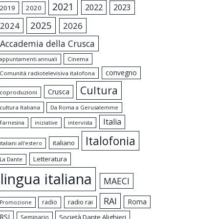
2021
2022
2023
2019
2020
2025
2024
2026
Accademia della Crusca
appuntamenti annuali
Cinema
convegno
Comunità radiotelevisiva italofona
Cultura
Crusca
coproduzioni
cultura Italiana
Da Roma a Gerusalemme
Italia
intervista
Farnesina
iniziative
Italofonia
italiano
italiani all'estero
Letteratura
La Dante
lingua italiana
MAECI
RAI
Roma
radio rai
radio
Promozione
RSI
Società Dante Alighieri
Seminario