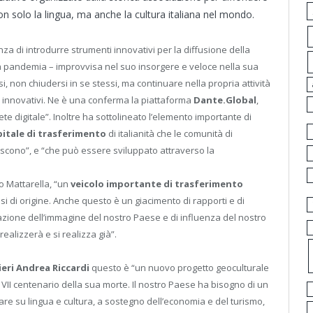
 solo la lingua, ma anche la cultura italiana nel mondo.
nza di introdurre strumenti innovativi per la diffusione della
ca pandemia – improvvisa nel suo insorgere e veloce nella sua
i, non chiudersi in se stessi, ma continuare nella propria attività
 innovativi. Ne è una conferma la piattaforma
Dante.Global
,
ete digitale”. Inoltre ha sottolineato l’elemento importante di
pitale di trasferimento
di italianità che le comunità di
scono”, e “che può essere sviluppato attraverso la
o Mattarella, “un
veicolo importante di trasferimento
esi di origine. Anche questo è un giacimento di rapporti e di
zione dell’immagine del nostro Paese e di influenza del nostro
realizzerà e si realizza già”.
ieri Andrea Riccardi
questo è “un nuovo progetto geoculturale
 VII centenario della sua morte. Il nostro Paese ha bisogno di un
re su lingua e cultura, a sostegno dell’economia e del turismo,