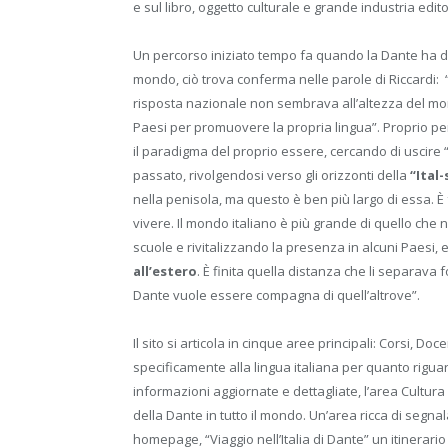
e sul libro, oggetto culturale e grande industria edito
Un percorso iniziato tempo fa quando la Dante ha deci
mondo, ciò trova conferma nelle parole di Riccardi: 
risposta nazionale non sembrava all’altezza del mon
Paesi per promuovere la propria lingua”. Proprio pe
il paradigma del proprio essere, cercando di uscire 
passato, rivolgendosi verso gli orizzonti della
“Ital
nella penisola, ma questo è ben più largo di essa. È fat
vivere. Il mondo italiano è più grande di quello che
scuole e rivitalizzando la presenza in alcuni Paesi, 
all’estero
. È finita quella distanza che li separava
Dante vuole essere compagna di quell’altrove”.
Il sito si articola in cinque aree principali: Corsi, Do
specificamente alla lingua italiana per quanto rigua
informazioni aggiornate e dettagliate, l’area Cultura
della Dante in tutto il mondo. Un’area ricca di segna
homepage, “Viaggio nell’Italia di Dante” un itinerario