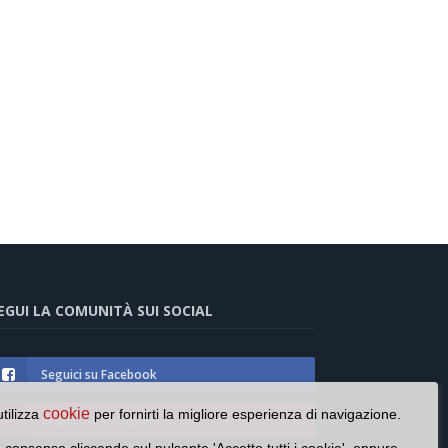
EGUI LA COMUNITÀ SUI SOCIAL
Seguici su Facebook
cookie
utilizza
per fornirti la migliore esperienza di navigazione.
Seguici su Instagram
o consenso cliccando sul pulsante 'Accetto tutti i cookie', oppure