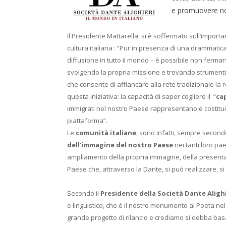
e promuovere non
Il Presidente Mattarella si è soffermato sull’importa
cultura italiana : “Pur in presenza di una drammati
diffusione in tutto il mondo – è possibile non fermars
svolgendo la propria missione e trovando strumenti
che consente di affiancare alla rete tradizionale la r
questa iniziativa: la capacità di saper cogliere il “
ca
immigrati nel nostro Paese rappresentano e costitui
piattaforma”.
Le
comunità italiane
, sono infatti, sempre second
dell’immagine del nostro Paese
nei tanti loro pa
ampliamento della propria immagine, della presenta
Paese che, attraverso la Dante, si può realizzare, si 
Secondo il
Presidente della Società Dante Aligh
e linguistico, che è il nostro monumento al Poeta nel
grande progetto di rilancio e crediamo si debba basa