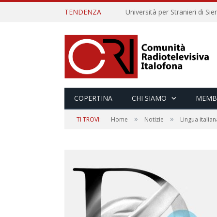
TENDENZA
COPERTINA
CHI SIAMO
MEMB
»
»
TI TROVI:
Home
Notizie
Lingua italian