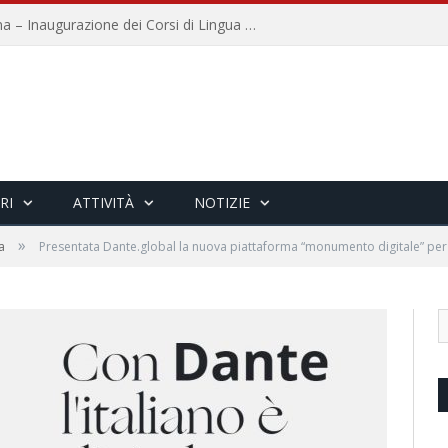
Università per Stranieri di Siena – Inaugurazione dei Corsi di Lingua e Cultura Italiana, 109a annata
RI
ATTIVITÀ
NOTIZIE
»
a
Presentata Dante.global la nuova piattaforma “monumento digitale” per 