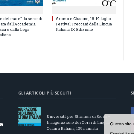
e del mare”: la serie di
Gromo e Clusone, 18-19 luglio:
eata dall’Accademia
Festival Treccani della Lingua
sca e dalla Lega
Italiana IX Edizione
aliana
GLI ARTICOLI PIÙ SEGUITI
S
Università per Stranieri di Siena –
Inaugurazione dei Corsi di Lingua e
Questo sito 
Cultura Italiana, 109a annata
Esprimi il tu