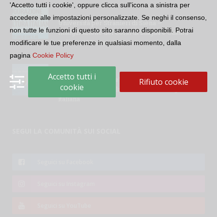
'Accetto tutti i cookie', oppure clicca sull'icona a sinistra per
accedere alle impostazioni personalizzate. Se neghi il consenso,
Università per Stranieri di Siena –
non tutte le funzioni di questo sito saranno disponibili. Potrai
Inaugurazione dei Corsi di Lingua e Cultura
Italiana, 109a annata
modificare le tue preferenze in qualsiasi momento, dalla
pagina
Cookie Policy
Accetto tutti i
“Le parole del mare”: la serie di video ideata
Rifiuto cookie
cookie
dall’Accademia della Crusca e dalla Lega Navale
italiana
SEGUI LA COMUNITÀ SUI SOCIAL
Seguici su Facebook
Seguici su Instagram
Seguici su YouTube