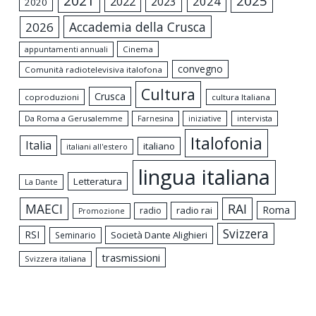
2021
2025
2024
2022
2023
2020
Accademia della Crusca
2026
appuntamenti annuali
Cinema
convegno
Comunità radiotelevisiva italofona
Cultura
Crusca
coproduzioni
cultura Italiana
Da Roma a Gerusalemme
intervista
Farnesina
iniziative
Italofonia
Italia
italiano
italiani all'estero
lingua italiana
Letteratura
La Dante
MAECI
RAI
Roma
radio rai
radio
Promozione
Svizzera
RSI
Società Dante Alighieri
Seminario
trasmissioni
Svizzera italiana