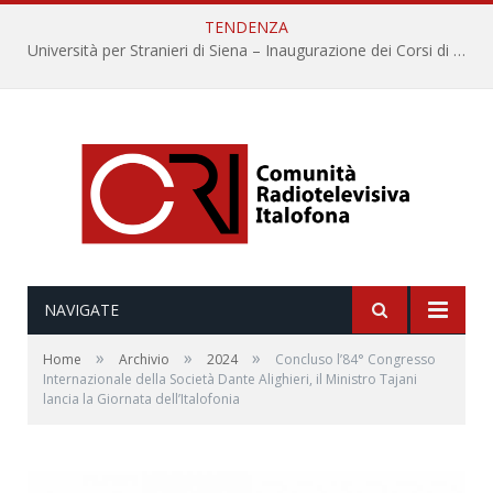
TENDENZA
Università per Stranieri di Siena – Inaugurazione dei Corsi di Lingua e Cultura Italiana, 109a annata
NAVIGATE
»
»
»
Home
Archivio
2024
Concluso l’84° Congresso
Internazionale della Società Dante Alighieri, il Ministro Tajani
lancia la Giornata dell’Italofonia