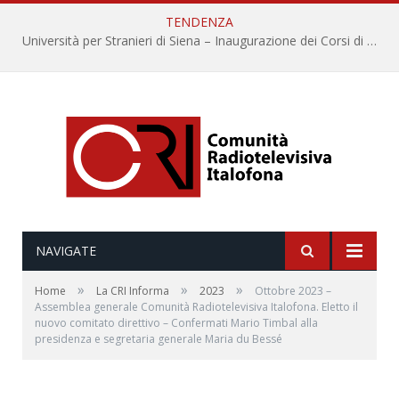
TENDENZA
Università per Stranieri di Siena – Inaugurazione dei Corsi di Lingua e Cultura Italiana, 109a annata
NAVIGATE
»
»
»
Home
La CRI Informa
2023
Ottobre 2023 –
Assemblea generale Comunità Radiotelevisiva Italofona. Eletto il
nuovo comitato direttivo – Confermati Mario Timbal alla
presidenza e segretaria generale Maria du Bessé