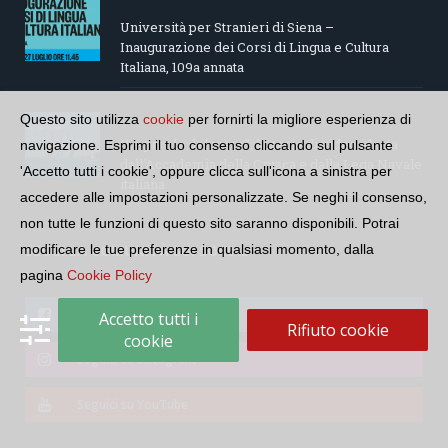
Università per Stranieri di Siena –
Inaugurazione dei Corsi di Lingua e Cultura
Italiana, 109a annata
Questo sito utilizza
cookie
per fornirti la migliore esperienza di
“Le parole del mare”: la serie di video ideata
navigazione. Esprimi il tuo consenso cliccando sul pulsante
dall’Accademia della Crusca e dalla Lega Navale
'Accetto tutti i cookie', oppure clicca sull'icona a sinistra per
italiana
accedere alle impostazioni personalizzate. Se neghi il consenso,
non tutte le funzioni di questo sito saranno disponibili. Potrai
SEGUI LA COMUNITÀ SUI SOCIAL
modificare le tue preferenze in qualsiasi momento, dalla
pagina
Cookie Policy
Seguici su Facebook
Accetto tutti i
Rifiuto cookie
cookie
Seguici su Instagram
Seguici su YouTube