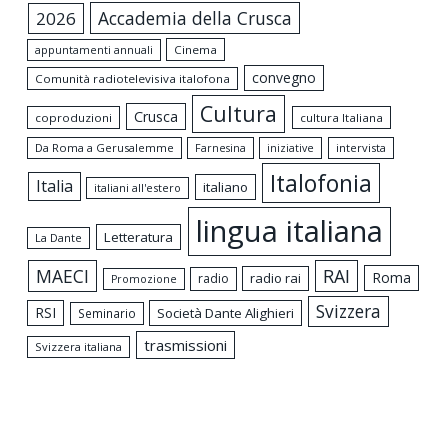
Accademia della Crusca
2026
appuntamenti annuali
Cinema
convegno
Comunità radiotelevisiva italofona
Cultura
Crusca
coproduzioni
cultura Italiana
Da Roma a Gerusalemme
intervista
Farnesina
iniziative
Italofonia
Italia
italiano
italiani all'estero
lingua italiana
Letteratura
La Dante
MAECI
RAI
Roma
radio rai
radio
Promozione
Svizzera
RSI
Società Dante Alighieri
Seminario
trasmissioni
Svizzera italiana