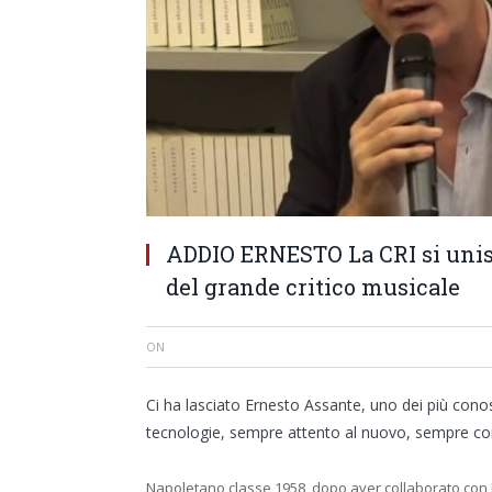
ADDIO ERNESTO La CRI si unisc
del grande critico musicale
ON
Ci ha lasciato Ernesto Assante, uno dei più conos
tecnologie, sempre attento al nuovo, sempre con 
Napoletano classe 1958, dopo aver collaborato con I