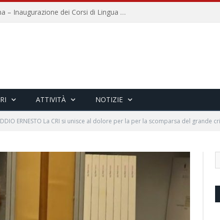
Università per Stranieri di Siena – Inaugurazione dei Corsi di Lingua e Cultura Italiana, 109a annata
RI
ATTIVITÀ
NOTIZIE
DDIO ERNESTO La CRI si unisce al dolore per la per la scomparsa del grande cri