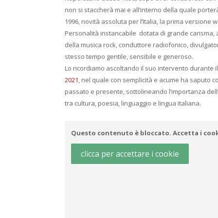
non si staccherà mai e all’interno della quale porterà 
1996, novità assoluta per l’Italia, la prima versione 
Personalità instancabile dotata di grande carisma, au
della musica rock, conduttore radiofonico, divulgato
stesso tempo gentile, sensibile e generoso.
Lo ricordiamo ascoltando il suo intervento durante 
2021
, nel quale con semplicità e acume ha saputo c
passato e presente, sottolineando l’importanza dell
tra cultura, poesia, linguaggio e lingua italiana.
Questo contenuto è bloccato. Accetta i cooki
clicca per accettare i cookie