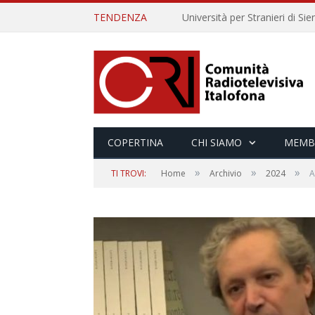
TENDENZA
COPERTINA
CHI SIAMO
MEMB
»
»
»
TI TROVI:
Home
Archivio
2024
A