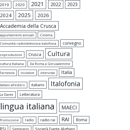
2021
2022
2023
2019
2020
2025
2024
2026
Accademia della Crusca
appuntamenti annuali
Cinema
convegno
Comunità radiotelevisiva italofona
Cultura
Crusca
coproduzioni
cultura Italiana
Da Roma a Gerusalemme
Italia
intervista
Farnesina
iniziative
Italofonia
italiano
italiani all'estero
Letteratura
La Dante
lingua italiana
MAECI
RAI
Roma
radio rai
radio
Promozione
RSI
Società Dante Alighieri
Seminario