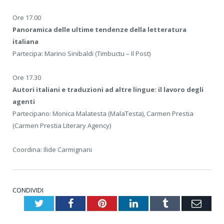
Ore 17.00
Panoramica delle ultime tendenze della letteratura
italiana
Partecipa: Marino Sinibaldi (Timbuctu – Il Post)
Ore 17.30
Autori italiani e traduzioni ad altre lingue: il lavoro degli
agenti
Partecipano: Monica Malatesta (MalaTesta), Carmen Prestia
(Carmen Prestia Literary Agency)
Coordina: Ilide Carmignani
CONDIVIDI
Twitter
Facebook
Pinterest
LinkedIn
Tumblr
Emai