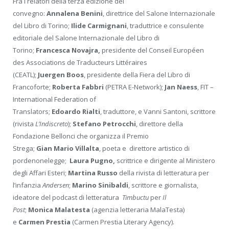
Fra i relatori della terza edizione del
convegno:
Annalena
Benini
, direttrice del Salone Internazionale
del Libro di Torino;
Ilide
Carmignani
, traduttrice e consulente
editoriale del Salone Internazionale del Libro di
Torino;
Francesca
Novajra,
presidente del Conseil Européen
des Associations de Traducteurs Littéraires
(CEATL);
Juergen
Boos
, presidente della Fiera del Libro di
Francoforte;
Roberta
Fabbri
(PETRA E-Network);
Jan
Naess
, FIT –
International Federation of
Translators;
Edoardo
Rialti
, traduttore, e Vanni Santoni, scrittore
(rivista
L’Indiscreto
);
Stefano
Petrocchi
, direttore della
Fondazione Bellonci che organizza il Premio
Strega;
Gian
Mario
Villalta
, poeta e direttore artistico di
pordenonelegge;
Laura Pugno,
scrittrice e dirigente al Ministero
degli Affari Esteri;
Martina
Russo
della rivista di letteratura per
l’infanzia
Andersen
;
Marino
Sinibaldi
, scrittore e giornalista,
ideatore del podcast di letteratura
Timbuctu
per
Il
Post
;
Monica
Malatesta
(agenzia letteraria MalaTesta)
e
Carmen
Prestia
(Carmen Prestia Literary Agency).