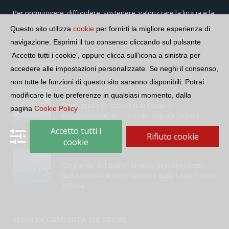
Per promuovere, diffondere, sostenere, valorizzare la lingua e la
cultura italiana
Questo sito utilizza
cookie
per fornirti la migliore esperienza di
navigazione. Esprimi il tuo consenso cliccando sul pulsante
'Accetto tutti i cookie', oppure clicca sull'icona a sinistra per
GLI ARTICOLI PIÙ SEGUITI
accedere alle impostazioni personalizzate. Se neghi il consenso,
non tutte le funzioni di questo sito saranno disponibili. Potrai
modificare le tue preferenze in qualsiasi momento, dalla
Università per Stranieri di Siena –
pagina
Cookie Policy
Inaugurazione dei Corsi di Lingua e Cultura
Italiana, 109a annata
Accetto tutti i
Rifiuto cookie
cookie
“Le parole del mare”: la serie di video ideata
dall’Accademia della Crusca e dalla Lega Navale
italiana
SEGUI LA COMUNITÀ SUI SOCIAL