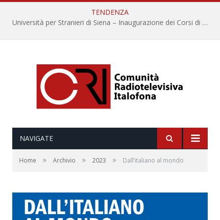
TENDENZA
Università per Stranieri di Siena – Inaugurazione dei Corsi di Lingua e Cultura Italiana, 109a annata
NAVIGATE
»
»
»
Home
Archivio
2023
Dall’italiano al mondo