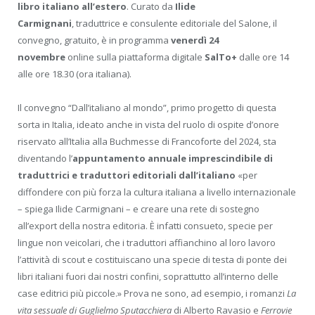
libro italiano all’estero
. Curato da
Ilide
Carmignani
, traduttrice e consulente editoriale del Salone, il
convegno, gratuito, è in programma
venerdì
24
novembre
online sulla piattaforma digitale
SalTo+
dalle ore 14
alle ore 18.30 (ora italiana).
Il convegno “Dall’italiano al mondo”, primo progetto di questa
sorta in Italia, ideato anche in vista del ruolo di ospite d’onore
riservato all’Italia alla Buchmesse di Francoforte del 2024, sta
diventando l’
appuntamento annuale imprescindibile di
traduttrici e traduttori editoriali dall’italiano
«per
diffondere con più forza la cultura italiana a livello internazionale
– spiega Ilide Carmignani – e creare una rete di sostegno
all’export della nostra editoria. È infatti consueto, specie per
lingue non veicolari, che i traduttori affianchino al loro lavoro
l’attività di scout e costituiscano una specie di testa di ponte dei
libri italiani fuori dai nostri confini, soprattutto all’interno delle
case editrici più piccole.» Prova ne sono, ad esempio, i romanzi
La
vita sessuale di Guglielmo Sputacchiera
di Alberto Ravasio e
Ferrovie