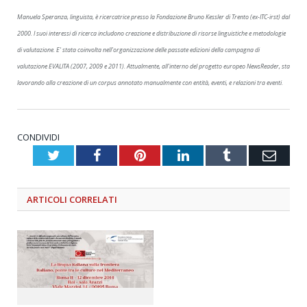
Manuela Speranza, linguista, è ricercatrice presso la Fondazione Bruno Kessler di Trento (ex-ITC-irst) dal
2000. I suoi interessi di ricerca includono creazione e distribuzione di risorse linguistiche e metodologie
di valutazione. E' stata coinvolta nell'organizzazione delle passate edizioni della campagna di
valutazione EVALITA (2007, 2009 e 2011). Attualmente, all'interno del progetto europeo NewsReader, sta
lavorando alla creazione di un corpus annotato manualmente con entità, eventi, e relazioni tra eventi.
CONDIVIDI
Twitter
Facebook
Pinterest
LinkedIn
Tumblr
Emai
ARTICOLI
CORRELATI