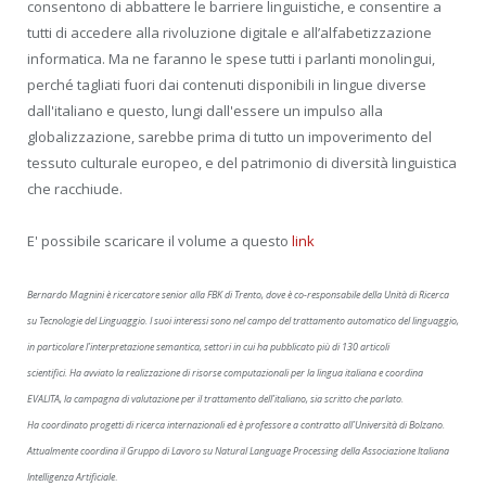
consentono di abbattere le barriere linguistiche, e consentire a
tutti di accedere alla rivoluzione digitale e all’alfabetizzazione
informatica. Ma ne faranno le spese tutti i parlanti monolingui,
perché tagliati fuori dai contenuti disponibili in lingue diverse
dall'italiano e questo, lungi dall'essere un impulso alla
globalizzazione, sarebbe prima di tutto un impoverimento del
tessuto culturale europeo, e del patrimonio di diversità linguistica
che racchiude.
E' possibile scaricare il volume a questo
link
Bernardo Magnini è ricercatore senior alla FBK di Trento, dove è co-responsabile della Unità di Ricerca
su Tecnologie del Linguaggio. I suoi interessi sono nel campo del trattamento automatico del linguaggio,
in particolare l’interpretazione semantica, settori in cui ha pubblicato più di 130 articoli
scientifici. Ha avviato la realizzazione di risorse computazionali per la lingua italiana e coordina
EVALITA, la campagna di valutazione per il trattamento dell’italiano, sia scritto che parlato.
Ha coordinato progetti di ricerca internazionali ed è professore a contratto all’Università di Bolzano.
Attualmente coordina il Gruppo di Lavoro su Natural Language Processing della Associazione Italiana
Intelligenza Artificiale
.