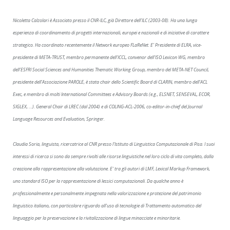
Nicoletta Calzolari è Associato presso il CNR-ILC, già Direttore dell’ILC (2003-08). Ha una lunga
esperienza di coordinamento di progetti internazionali, europei e nazionali e di iniziative di carattere
strategico. Ha coordinato recentemente il Network europeo FLaReNet. E’ Presidente di ELRA, vice-
presidente di META-TRUST, membro permanente dell’ICCL, convenor dell’ISO Lexicon WG, membro
dell’ESFRI Social Sciences and Humanities Thematic Working Group, membro del META-NET Council,
presidente dell’Associazione PAROLE, è stata chair dello Scientific Board di CLARIN, membro dell’ACL
Exec, e membro di molti International Committees e Advisory Boards (e.g., ELSNET, SENSEVAL, ECOR,
SIGLEX, …).
General Chair di LREC (dal 2004) e di COLING-ACL-2006, co-editor-in-chief del Journal
Language Resources and Evaluation, Springer.
Claudia Soria, linguista, ricercatrice al CNR presso l'Istituto di Linguistica Computazionale di Pisa. I suoi
interessi di ricerca si sono da sempre rivolti alle risorse linguistiche nel loro ciclo di vita completo, dalla
creazione alla rappresentazione alla valutazione. E' tra gli autori di LMF, Lexical Markup Framework,
uno standard ISO per la rappresentazione di lessici computazionali. Da qualche anno è
professionalmente e personalmente impegnata nella valorizzazione e protezione del patrimonio
linguistico italiano, con particolare riguardo all'uso di tecnologie di Trattamento automatico del
linguaggio per la preservazione e la rivitalizzazione di lingue minacciate e minoritarie.