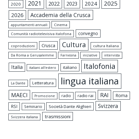
2021
2025
2024
2022
2023
2020
Accademia della Crusca
2026
appuntamenti annuali
Cinema
convegno
Comunità radiotelevisiva italofona
Cultura
Crusca
coproduzioni
cultura Italiana
Da Roma a Gerusalemme
intervista
Farnesina
iniziative
Italofonia
Italia
italiano
italiani all'estero
lingua italiana
Letteratura
La Dante
MAECI
RAI
Roma
radio rai
radio
Promozione
Svizzera
RSI
Società Dante Alighieri
Seminario
trasmissioni
Svizzera italiana