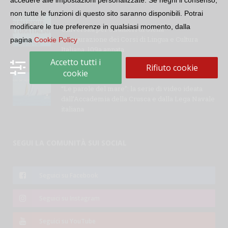
accedere alle impostazioni personalizzate. Se neghi il consenso,
non tutte le funzioni di questo sito saranno disponibili. Potrai
modificare le tue preferenze in qualsiasi momento, dalla
Università per Stranieri di Siena –
Inaugurazione dei Corsi di Lingua e Cultura
pagina
Cookie Policy
Italiana, 109a annata
Accetto tutti i
Rifiuto cookie
cookie
“Le parole del mare”: la serie di video ideata
dall’Accademia della Crusca e dalla Lega Navale
italiana
SEGUI LA COMUNITÀ SUI SOCIAL
Seguici su Facebook
Seguici su Instagram
Seguici su YouTube