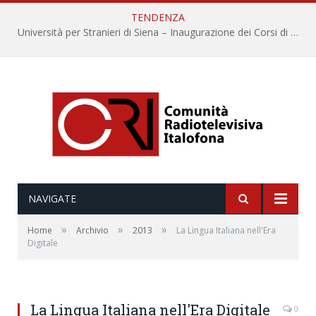
TENDENZA
Università per Stranieri di Siena – Inaugurazione dei Corsi di Lingua e Cultura Italiana, 109a annata
NAVIGATE
»
»
»
Home
Archivio
2013
La Lingua Italiana nell'Era
Digitale
La Lingua Italiana nell'Era Digitale
0