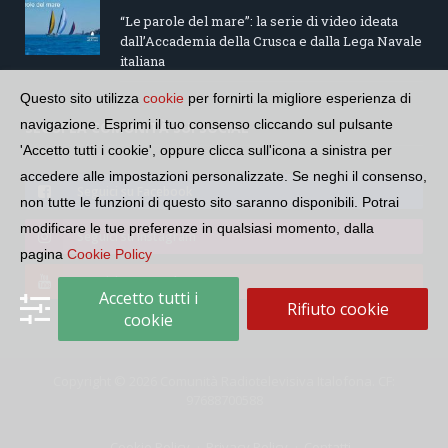
“Le parole del mare”: la serie di video ideata
dall’Accademia della Crusca e dalla Lega Navale
italiana
Questo sito utilizza
cookie
per fornirti la migliore esperienza di
navigazione. Esprimi il tuo consenso cliccando sul pulsante
SEGUI LA COMUNITÀ SUI SOCIAL
'Accetto tutti i cookie', oppure clicca sull'icona a sinistra per
accedere alle impostazioni personalizzate. Se neghi il consenso,
Seguici su Facebook
non tutte le funzioni di questo sito saranno disponibili. Potrai
modificare le tue preferenze in qualsiasi momento, dalla
Seguici su Instagram
pagina
Cookie Policy
Seguici su YouTube
Accetto tutti i
Rifiuto cookie
cookie
Copyright © 2026 Comunità Radiotelevisiva Italofona. CF:
97688700588
Cookie Policy
Privacy Policy
Contatti