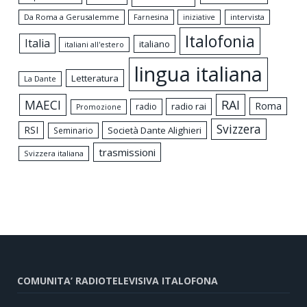
Da Roma a Gerusalemme
intervista
Farnesina
iniziative
Italofonia
Italia
italiano
italiani all'estero
lingua italiana
Letteratura
La Dante
MAECI
RAI
Roma
radio rai
radio
Promozione
Svizzera
RSI
Società Dante Alighieri
Seminario
trasmissioni
Svizzera italiana
COMUNITA’ RADIOTELEVISIVA ITALOFONA