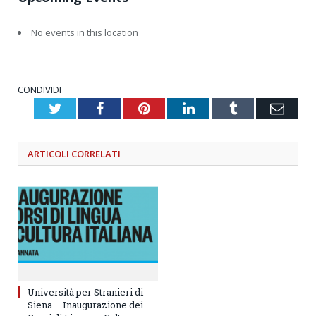
Eventi
No events in this location
CONDIVIDI
Twitter
Facebook
Pinterest
LinkedIn
Tumblr
Emai
ARTICOLI
CORRELATI
Università per Stranieri di
Siena – Inaugurazione dei