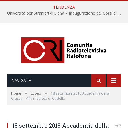
TENDENZA
Università per Stranieri di Siena – Inaugurazione dei Corsi di Lingua e Cultura Italiana, 109a annata
NAVIGATE
»
»
Home
Luogo
18 settembre 2018 Accademia della
Crusca – Villa medicea di Castello
18 settembre 2018 Accademia della
0