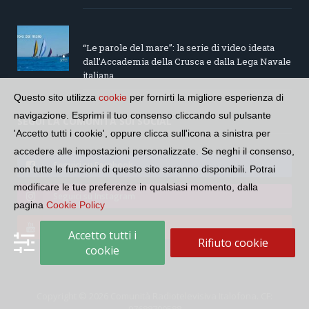
“Le parole del mare”: la serie di video ideata
dall’Accademia della Crusca e dalla Lega Navale
italiana
Questo sito utilizza
cookie
per fornirti la migliore esperienza di
navigazione. Esprimi il tuo consenso cliccando sul pulsante
SEGUI LA COMUNITÀ SUI SOCIAL
'Accetto tutti i cookie', oppure clicca sull'icona a sinistra per
accedere alle impostazioni personalizzate. Se neghi il consenso,
Seguici su Facebook
non tutte le funzioni di questo sito saranno disponibili. Potrai
modificare le tue preferenze in qualsiasi momento, dalla
Seguici su Instagram
pagina
Cookie Policy
Seguici su YouTube
Accetto tutti i
Rifiuto cookie
cookie
Copyright © 2026 Comunità Radiotelevisiva Italofona. CF: