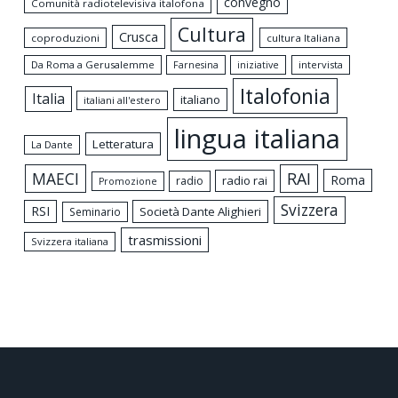
convegno
Comunità radiotelevisiva italofona
Cultura
Crusca
coproduzioni
cultura Italiana
Da Roma a Gerusalemme
intervista
Farnesina
iniziative
Italofonia
Italia
italiano
italiani all'estero
lingua italiana
Letteratura
La Dante
MAECI
RAI
Roma
radio rai
radio
Promozione
Svizzera
RSI
Società Dante Alighieri
Seminario
trasmissioni
Svizzera italiana