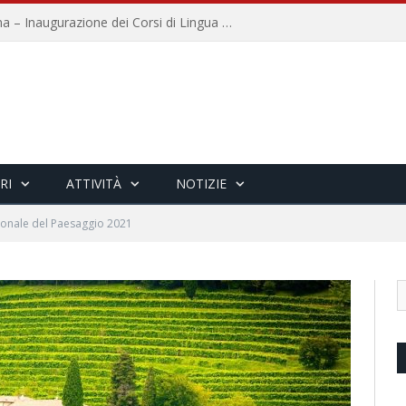
Università per Stranieri di Siena – Inaugurazione dei Corsi di Lingua e Cultura Italiana, 109a annata
RI
ATTIVITÀ
NOTIZIE
ionale del Paesaggio 2021