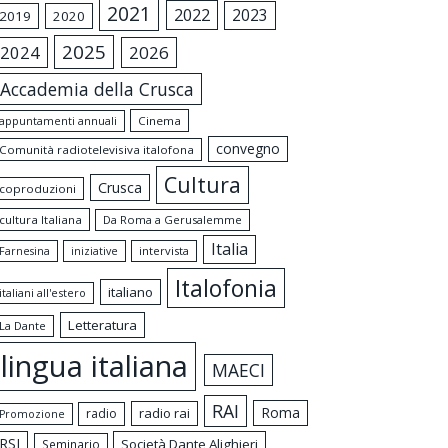
2021
2022
2023
2019
2020
2025
2024
2026
Accademia della Crusca
appuntamenti annuali
Cinema
convegno
Comunità radiotelevisiva italofona
Cultura
Crusca
coproduzioni
cultura Italiana
Da Roma a Gerusalemme
Italia
intervista
Farnesina
iniziative
Italofonia
italiano
italiani all'estero
Letteratura
La Dante
lingua italiana
MAECI
RAI
Roma
radio rai
radio
Promozione
RSI
Società Dante Alighieri
Seminario