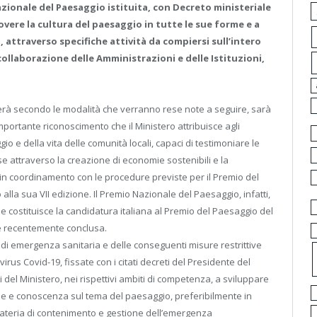
azionale del Paesaggio istituita, con Decreto ministeriale
overe la cultura del paesaggio in tutte le sue forme e a
i, attraverso specifiche attività da compiersi sull’intero
 collaborazione delle Amministrazioni e delle
Istituzioni,
lgerà secondo le modalità che verranno rese note a seguire, sarà
ortante riconoscimento che il Ministero attribuisce agli
io e della vita delle comunità locali, capaci di testimoniare le
se attraverso la creazione di economie sostenibili e la
li, in coordinamento con le procedure previste per il Premio del
lla sua VII edizione. Il Premio Nazionale del Paesaggio, infatti,
 costituisce la candidatura italiana al Premio del Paesaggio del
 è recentemente conclusa.
 di emergenza sanitaria e delle conseguenti misure restrittive
virus Covid-19, fissate con i citati decreti del Presidente del
tuti del Ministero, nei rispettivi ambiti di competenza, a sviluppare
ione e conoscenza sul tema del paesaggio, preferibilmente in
 materia di contenimento e gestione dell’emergenza