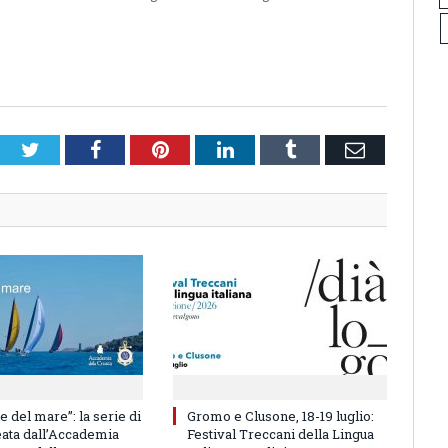
Twitter
Facebook
Pinterest
LinkedIn
Tumblr
Email
e del mare”: la serie di
Gromo e Clusone, 18-19 luglio:
eata dall’Accademia
Festival Treccani della Lingua