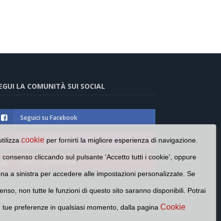
EGUI LA COMUNITÀ SUI SOCIAL
Seguici su Facebook
cookie
Seguici su Instagram
utilizza
per fornirti la migliore esperienza di navigazione.
o consenso cliccando sul pulsante 'Accetto tutti i cookie', oppure
Seguici su YouTube
cona a sinistra per accedere alle impostazioni personalizzate. Se
enso, non tutte le funzioni di questo sito saranno disponibili. Potrai
Cookie
e tue preferenze in qualsiasi momento, dalla pagina