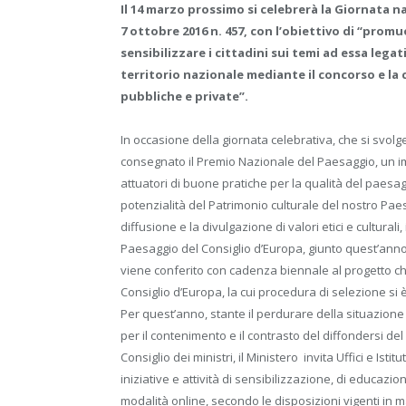
Il 14 marzo prossimo si celebrerà la Giornata n
7 ottobre 2016 n. 457, con l’obiettivo di “promu
sensibilizzare i cittadini sui temi ad essa legat
territorio nazionale mediante il concorso e la
pubbliche e private”.
In occasione della giornata celebrativa, che si svo
consegnato il Premio Nazionale del Paesaggio, un imp
attuatori di buone pratiche per la qualità del paesagg
potenzialità del Patrimonio culturale del nostro Pae
diffusione e la divulgazione di valori etici e cultura
Paesaggio del Consiglio d’Europa, giunto quest’anno a
viene conferito con cadenza biennale al progetto che
Consiglio d’Europa, la cui procedura di selezione si
Per quest’anno, stante il perdurare della situazione
per il contenimento e il contrasto del diffondersi del 
Consiglio dei ministri, il Ministero invita Uffici e Isti
iniziative e attività di sensibilizzazione, di educaz
modalità online, secondo le disposizioni vigenti in