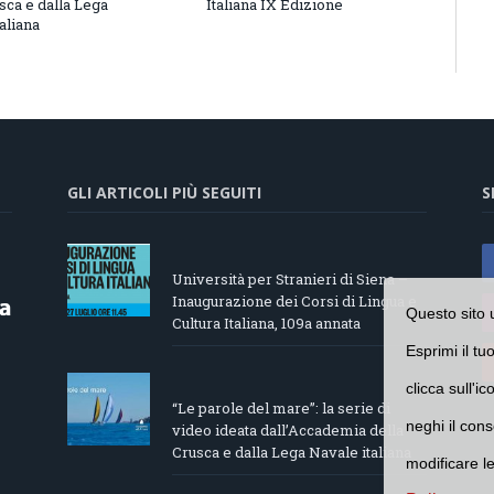
sca e dalla Lega
Italiana IX Edizione
aliana
GLI ARTICOLI PIÙ SEGUITI
S
Università per Stranieri di Siena –
Inaugurazione dei Corsi di Lingua e
Questo sito 
Cultura Italiana, 109a annata
Esprimi il tu
clicca sull'i
“Le parole del mare”: la serie di
neghi il cons
video ideata dall’Accademia della
Crusca e dalla Lega Navale italiana
modificare l