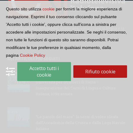
Questo sito utilizza
cookie
per fornirti la migliore esperienza di
navigazione. Esprimi il tuo consenso cliccando sul pulsante
'Accetto tutti i cookie', oppure clicca sull'icona a sinistra per
Per promuovere, diffondere, sostenere, valorizzare la lingua e la
accedere alle impostazioni personalizzate. Se neghi il consenso,
cultura italiana
non tutte le funzioni di questo sito saranno disponibili. Potrai
modificare le tue preferenze in qualsiasi momento, dalla
pagina
Cookie Policy
GLI ARTICOLI PIÙ SEGUITI
Accetto tutti i
Rifiuto cookie
cookie
Università per Stranieri di Siena –
Inaugurazione dei Corsi di Lingua e Cultura
Italiana, 109a annata
“Le parole del mare”: la serie di video ideata
dall’Accademia della Crusca e dalla Lega Navale
italiana