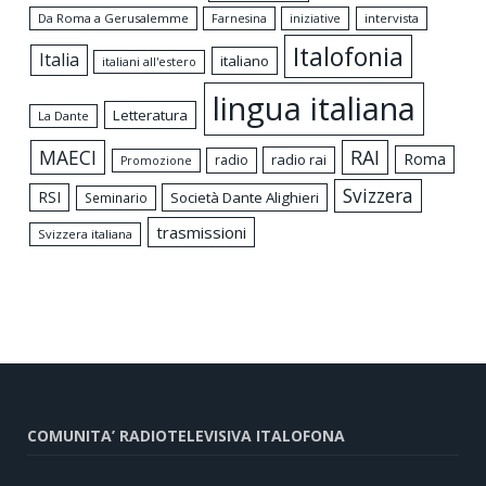
Da Roma a Gerusalemme
intervista
Farnesina
iniziative
Italofonia
Italia
italiano
italiani all'estero
lingua italiana
Letteratura
La Dante
MAECI
RAI
Roma
radio rai
radio
Promozione
Svizzera
RSI
Società Dante Alighieri
Seminario
trasmissioni
Svizzera italiana
COMUNITA’ RADIOTELEVISIVA ITALOFONA