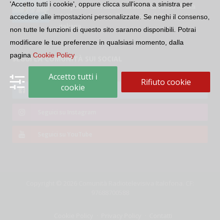
'Accetto tutti i cookie', oppure clicca sull'icona a sinistra per
“Le parole del mare”: la serie di video ideata
dall’Accademia della Crusca e dalla Lega Navale
accedere alle impostazioni personalizzate. Se neghi il consenso,
italiana
non tutte le funzioni di questo sito saranno disponibili. Potrai
modificare le tue preferenze in qualsiasi momento, dalla
pagina
Cookie Policy
SEGUI LA COMUNITÀ SUI SOCIAL
Accetto tutti i
Rifiuto cookie
cookie
Seguici su Facebook
Seguici su Instagram
Seguici su YouTube
Copyright © 2026 Comunità Radiotelevisiva Italofona. CF:
97688700588
Cookie Policy
Privacy Policy
Contatti