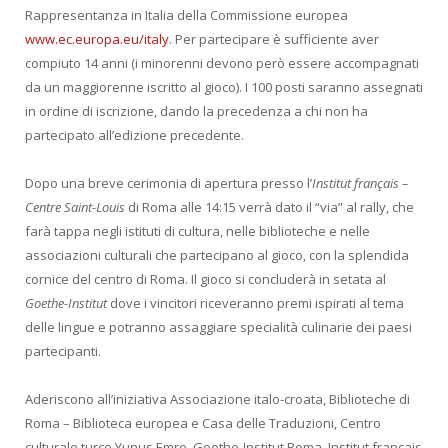
Rappresentanza in Italia della Commissione europea
www.ec.europa.eu/italy
. Per partecipare è sufficiente aver
compiuto 14 anni (i minorenni devono però essere accompagnati
da un maggiorenne iscritto al gioco). I 100 posti saranno assegnati
in ordine di iscrizione, dando la precedenza a chi non ha
partecipato all’edizione precedente.
Dopo una breve cerimonia di apertura presso l’
Institut français –
Centre Saint-Louis
di Roma alle 14:15 verrà dato il “via” al rally, che
farà tappa negli istituti di cultura, nelle biblioteche e nelle
associazioni culturali che partecipano al gioco, con la splendida
cornice del centro di Roma. Il gioco si concluderà in setata al
Goethe-Institut
dove i vincitori riceveranno premi ispirati al tema
delle lingue e potranno assaggiare specialità culinarie dei paesi
partecipanti.
Aderiscono all’iniziativa Associazione italo-croata, Biblioteche di
Roma – Biblioteca europea e Casa delle Traduzioni, Centro
culturale turco Yunus Emre, Goethe-Institut Roma, Institut français