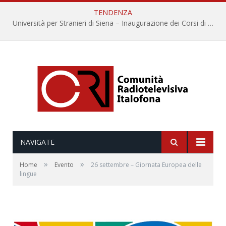
TENDENZA
Università per Stranieri di Siena – Inaugurazione dei Corsi di Lingua e Cultura Italiana, 109a annata
NAVIGATE
»
»
Home
Evento
26 settembre – Giornata Europea delle
lingue