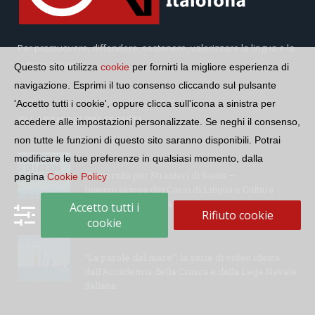
Per promuovere, diffondere, sostenere, valorizzare la lingua e la
cultura italiana
Questo sito utilizza
cookie
per fornirti la migliore esperienza di
navigazione. Esprimi il tuo consenso cliccando sul pulsante
'Accetto tutti i cookie', oppure clicca sull'icona a sinistra per
GLI ARTICOLI PIÙ SEGUITI
accedere alle impostazioni personalizzate. Se neghi il consenso,
non tutte le funzioni di questo sito saranno disponibili. Potrai
modificare le tue preferenze in qualsiasi momento, dalla
Università per Stranieri di Siena –
pagina
Cookie Policy
Inaugurazione dei Corsi di Lingua e Cultura
Italiana, 109a annata
Accetto tutti i
Rifiuto cookie
cookie
“Le parole del mare”: la serie di video ideata
dall’Accademia della Crusca e dalla Lega Navale
italiana