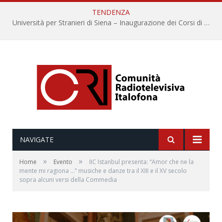
TENDENZA
Università per Stranieri di Siena – Inaugurazione dei Corsi di Lingua e Cultura Italiana, 109a annata
NAVIGATE
»
»
Home
Evento
IIC Istanbul presenta: “Amor che ne la
mente mi ragiona …” musiche e danze tra il XIII e il XV secolo
sopra alcuni versi della Commedia