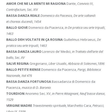
AMOR CHE NE LA MENTE MI RAGIONA
Dante,
Convivio III,
Contrafactum, Sec. XIV
BASSA DANZA REALE
Domenico da Piacenza, De arte saltandi
et choreas ducendi, 1454
BALLO GIOVE
Domenico da Piacenza,
in
De pratica seu arte tripudi,
1463
BALLO DEH VOLTATE IN ÇA ROSINA
Guilielmus Hebraeus,
De
pratica seu arte tripudi, 1463
BASSA DANZA LAURO
Lorenzo de’ Medici,
in
Trattato dell’arte del
ballo, Sec. XV
SALVE REGINA
Gregoriano,
Liber Usualis, Abbazia di Solesmes,1896
BALLO PETITE RIENSE
Domenico da Piacenza,
Parigi, Biblioteca
Nazionale, Ital 476
BASSA DANZA FORTUNOSA
Bassadanza di Domenico da
Piacenza,
musica di D. Baronio
TOURDION
Anonimo Sec. XV,
in Pierre Attaignant, Neuf basse danse,
1529
VERGINE MADRE
Travestimento spirituale,
Marchetto Cara,
Petrucci,
Libro IX, 1509