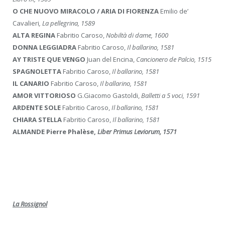
O CHE NUOVO MIRACOLO / ARIA DI FIORENZA
Emilio de’
Cavalieri
, La pellegrina, 1589
ALTA REGINA
Fabritio Caroso,
Nobiltà di dame, 1600
DONNA LEGGIADRA
Fabritio Caroso,
Il ballarino, 1581
AY TRISTE QUE VENGO
Juan del Encina,
Cancionero de Palcio, 1515
SPAGNOLETTA
Fabritio Caroso,
Il ballarino, 1581
IL CANARIO
Fabritio Caroso,
Il ballarino, 1581
AMOR VITTORIOSO
G.Giacomo Gastoldi,
Balletti a 5 voci, 1591
ARDENTE SOLE
Fabritio Caroso,
Il ballarino, 1581
CHIARA STELLA
Fabritio Caroso,
Il ballarino, 1581
ALMANDE
Pierre Phalèse,
Liber Primus Leviorum, 1571
La Rossignol