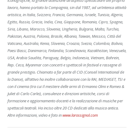
iconografiche, la grande attenzione all’aspetto spettacolare del proprio
lavoro, hanno portato la Compagnia, sin dal 1987, ad un’intensa attività
artistica, in Italia, Svizzera, Francia, Germania, Israele, Tunisia, Algeria,
Egitto, Russia, Grecia, India, Cina, Giappone, Romania, Cipro, Spagna,
Siria, Libano, Marocco, Slovenia, Ungheria, Bulgaria, Malta, Turchia,
Pakistan, Austria, Polonia, Brasile, Albania, Taiwan, Messico, Città del
Vaticano, Australia, Kenia, Slovenia, Croazia, Svezia, Colombia, Bolivia,
Paesi Bassi, Danimarca, Finlandia, Scandinavia, Kazakhistan, Venezuela,
USA, Arabia Saudita, Paraguay
, Belgio, Indonesia, Vietnam, Bahrein,
Rep. Ceca, Myanmar
con concerti e spettacoli in festival e rassegne di
grande prestigio. Chiamato a far parte dl CID (Conseil International de
la Danse), all’attivo ha inoltre collaborazioni con la RAI, MEDIASET, TSI e
con il cinema (tra cui Il mestiere delle armi di Ermanno Olmi e Romeo &
Juliet di Carlo Carlei), consulenze e direzioni artistiche, corsi di
formazione e aggiornamento docenti e la realizzazione di musiche per
spettacoli teatrali. Ha inciso oltre 20 CD dedicati alla musica antica.
Altre informazioni, video e foto in
www.larossignol.com