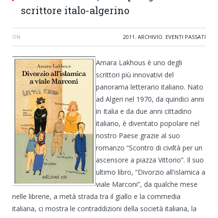
scrittore italo-algerino
ON
2011
,
ARCHIVIO
,
EVENTI PASSATI
Amara Lakhous è uno degli
scrittori più innovativi del
panorama letterario italiano. Nato
ad Algeri nel 1970, da quindici anni
in Italia e da due anni cittadino
italiano, è diventato popolare nel
nostro Paese grazie al suo
romanzo “Scontro di civiltà per un
ascensore a piazza Vittorio”. Il suo
ultimo libro, “Divorzio all'islamica a
viale Marconi”, da qualche mese
nelle librerie, a metà strada tra il giallo e la commedia
italiana, ci mostra le contraddizioni della società italiana, la