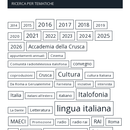
RICERCA PER TEMATICHE
2016
2017
2018
2015
2019
2014
2021
2025
2024
2022
2023
2020
Accademia della Crusca
2026
appuntamenti annuali
Cinema
convegno
Comunità radiotelevisiva italofona
Cultura
Crusca
coproduzioni
cultura Italiana
Da Roma a Gerusalemme
intervista
Farnesina
iniziative
Italofonia
Italia
italiano
italiani all'estero
lingua italiana
Letteratura
La Dante
MAECI
RAI
Roma
radio rai
radio
Promozione