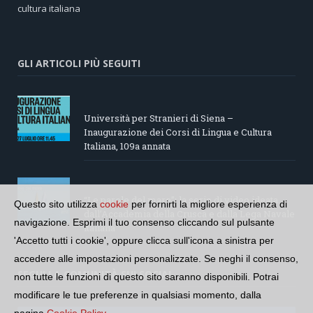
cultura italiana
GLI ARTICOLI PIÙ SEGUITI
Università per Stranieri di Siena –
Inaugurazione dei Corsi di Lingua e Cultura
Italiana, 109a annata
“Le parole del mare”: la serie di video ideata
Questo sito utilizza
cookie
per fornirti la migliore esperienza di
dall’Accademia della Crusca e dalla Lega Navale
navigazione. Esprimi il tuo consenso cliccando sul pulsante
italiana
'Accetto tutti i cookie', oppure clicca sull'icona a sinistra per
accedere alle impostazioni personalizzate. Se neghi il consenso,
SEGUI LA COMUNITÀ SUI SOCIAL
non tutte le funzioni di questo sito saranno disponibili. Potrai
modificare le tue preferenze in qualsiasi momento, dalla
pagina
Cookie Policy