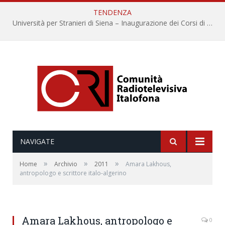
TENDENZA
Università per Stranieri di Siena – Inaugurazione dei Corsi di Lingua e Cultura Italiana, 109a annata
NAVIGATE
»
»
»
Home
Archivio
2011
Amara Lakhous,
antropologo e scrittore italo-algerino
Amara Lakhous, antropologo e
0