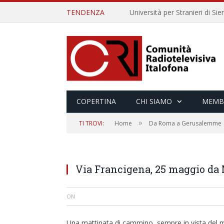
TENDENZA
COPERTINA
CHI SIAMO
MEMB
»
TI TROVI:
Home
Da Roma a Gerusalemme
Via Francigena, 25 maggio da
ON
Una mattinata di cammino, sempre in vista del m