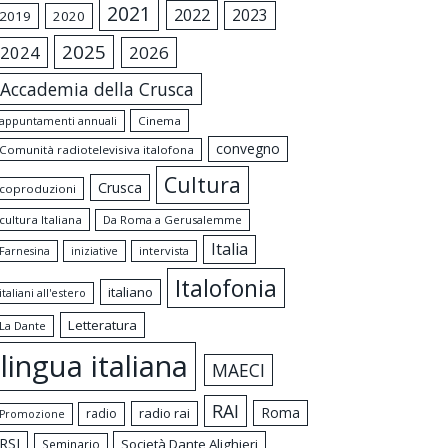
2021
2022
2023
2019
2020
2025
2024
2026
Accademia della Crusca
appuntamenti annuali
Cinema
convegno
Comunità radiotelevisiva italofona
Cultura
Crusca
coproduzioni
cultura Italiana
Da Roma a Gerusalemme
Italia
intervista
Farnesina
iniziative
Italofonia
italiano
italiani all'estero
Letteratura
La Dante
lingua italiana
MAECI
RAI
Roma
radio rai
radio
Promozione
RSI
Società Dante Alighieri
Seminario