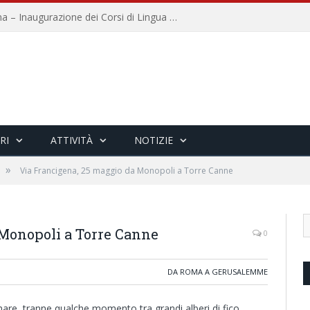
Università per Stranieri di Siena – Inaugurazione dei Corsi di Lingua e Cultura Italiana, 109a annata
RI
ATTIVITÀ
NOTIZIE
»
Via Francigena, 25 maggio da Monopoli a Torre Canne
 Monopoli a Torre Canne
0
DA ROMA A GERUSALEMME
are, tranne qualche momento tra grandi alberi di fico…