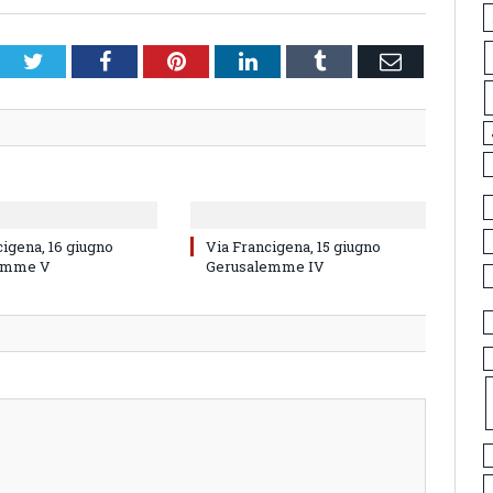
Twitter
Facebook
Pinterest
LinkedIn
Tumblr
Email
cigena, 16 giugno
Via Francigena, 15 giugno
emme V
Gerusalemme IV