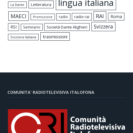
lingua italiana
Letteratura
La Dante
MAECI
RAI
Roma
radio rai
radio
Promozione
Svizzera
RSI
Società Dante Alighieri
Seminario
trasmissioni
Svizzera italiana
COMUNITA’ RADIOTELEVISIVA ITALOFONA