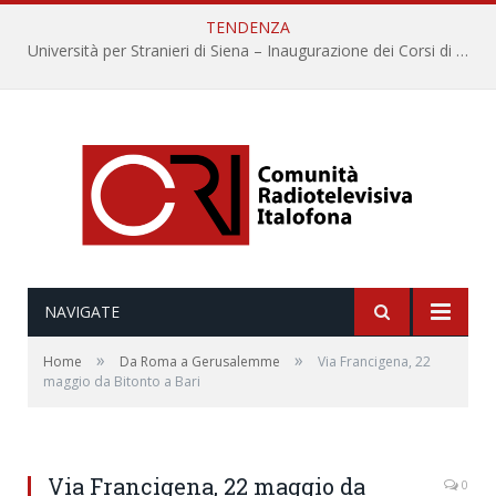
TENDENZA
Università per Stranieri di Siena – Inaugurazione dei Corsi di Lingua e Cultura Italiana, 109a annata
NAVIGATE
»
»
Home
Da Roma a Gerusalemme
Via Francigena, 22
maggio da Bitonto a Bari
Via Francigena, 22 maggio da
0