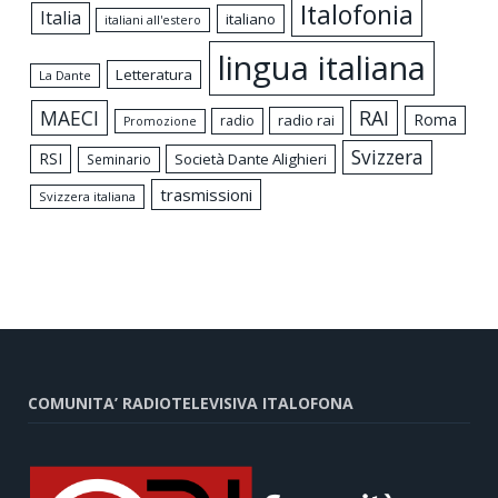
Italofonia
Italia
italiano
italiani all'estero
lingua italiana
Letteratura
La Dante
MAECI
RAI
Roma
radio rai
radio
Promozione
Svizzera
RSI
Società Dante Alighieri
Seminario
trasmissioni
Svizzera italiana
COMUNITA’ RADIOTELEVISIVA ITALOFONA