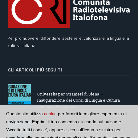
Per promuovere, diffondere, sostenere, valorizzare la lingua e la
cultura italiana
GLI ARTICOLI PIÙ SEGUITI
Università per Stranieri di Siena –
Inaugurazione dei Corsi di Lingua e Cultura
Italiana, 109a annata
Questo sito utilizza
cookie
per fornirti la migliore esperienza di
navigazione. Esprimi il tuo consenso cliccando sul pulsante
“Le parole del mare”: la serie di video ideata
'Accetto tutti i cookie', oppure clicca sull'icona a sinistra per
dall’Accademia della Crusca e dalla Lega Navale
accedere alle impostazioni personalizzate. Se neghi il consenso,