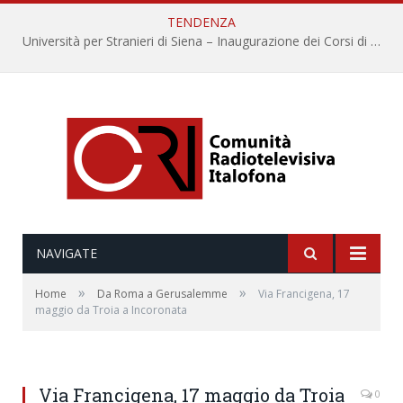
TENDENZA
Università per Stranieri di Siena – Inaugurazione dei Corsi di Lingua e Cultura Italiana, 109a annata
NAVIGATE
»
»
Home
Da Roma a Gerusalemme
Via Francigena, 17
maggio da Troia a Incoronata
Via Francigena, 17 maggio da Troia
0