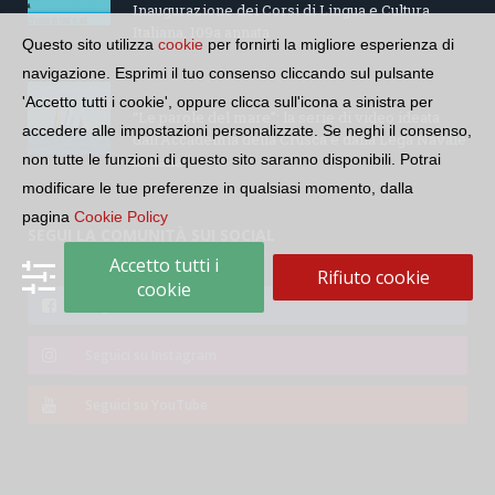
Inaugurazione dei Corsi di Lingua e Cultura
Italiana, 109a annata
Questo sito utilizza
cookie
per fornirti la migliore esperienza di
navigazione. Esprimi il tuo consenso cliccando sul pulsante
'Accetto tutti i cookie', oppure clicca sull'icona a sinistra per
“Le parole del mare”: la serie di video ideata
accedere alle impostazioni personalizzate. Se neghi il consenso,
dall’Accademia della Crusca e dalla Lega Navale
non tutte le funzioni di questo sito saranno disponibili. Potrai
italiana
modificare le tue preferenze in qualsiasi momento, dalla
pagina
Cookie Policy
SEGUI LA COMUNITÀ SUI SOCIAL
Accetto tutti i
Rifiuto cookie
cookie
Seguici su Facebook
Seguici su Instagram
Seguici su YouTube