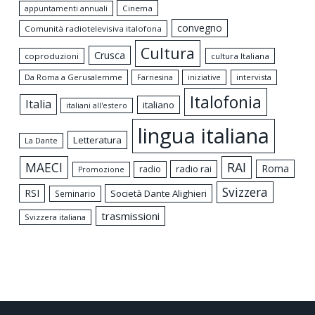
appuntamenti annuali
Cinema
convegno
Comunità radiotelevisiva italofona
Cultura
Crusca
coproduzioni
cultura Italiana
Da Roma a Gerusalemme
intervista
Farnesina
iniziative
Italofonia
Italia
italiano
italiani all'estero
lingua italiana
Letteratura
La Dante
MAECI
RAI
Roma
radio rai
radio
Promozione
Svizzera
RSI
Società Dante Alighieri
Seminario
trasmissioni
Svizzera italiana