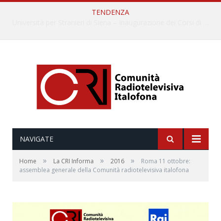
TENDENZA
“Le parole del mare”: la serie di video ideata dall’Accademia della Crusca e dalla Lega Navale italiana
NAVIGATE
»
»
»
Home
La CRI Informa
2016
Roma 11 ottobre:
assemblea generale della Comunità radiotelevisiva italofona