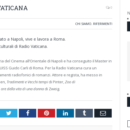
 VATICANA
0
N
CHI SIAMO
,
RIFERIMENTI
ato a Napoli, vive e lavora a Roma.
lturali di Radio Vaticana.
ria del Cinema all’Orientale di Napoli e ha conseguito il Master in
ISS Guido Carli di Roma. Per la Radio Vaticana cura un
nti radiofonici di romanzi. Attore e regista, ha messo in
sen,
Tradimenti e Vecchi tempi
di Pinter,
Zoo di
 ore della vita di una donna
di Zweig.
Twitter
Facebook
Pinterest
LinkedIn
Tumblr
Email