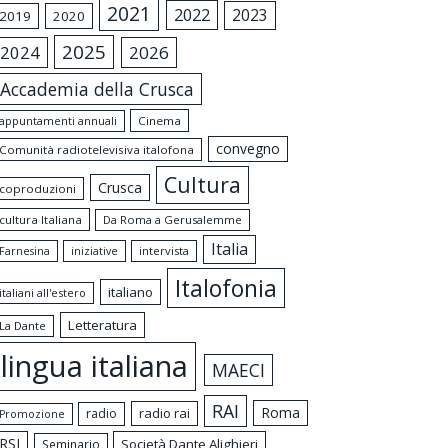
2021
2022
2023
2019
2020
2025
2024
2026
Accademia della Crusca
appuntamenti annuali
Cinema
convegno
Comunità radiotelevisiva italofona
Cultura
Crusca
coproduzioni
cultura Italiana
Da Roma a Gerusalemme
Italia
intervista
Farnesina
iniziative
Italofonia
italiano
italiani all'estero
Letteratura
La Dante
lingua italiana
MAECI
RAI
Roma
radio rai
radio
Promozione
RSI
Società Dante Alighieri
Seminario