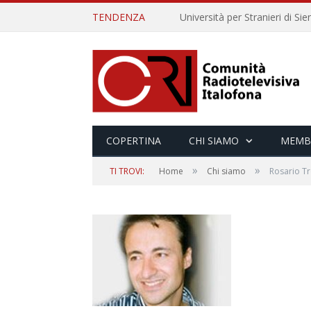
TENDENZA
COPERTINA
CHI SIAMO
MEMB
»
»
TI TROVI:
Home
Chi siamo
Rosario T