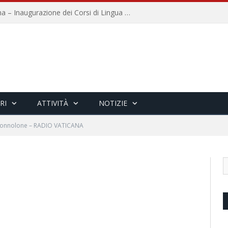
Università per Stranieri di Siena – Inaugurazione dei Corsi di Lingua e Cultura Italiana, 109a annata
RI
ATTIVITÀ
NOTIZIE
ronnolone – RADIO VATICANA