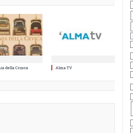
a della Crusca
Alma TV