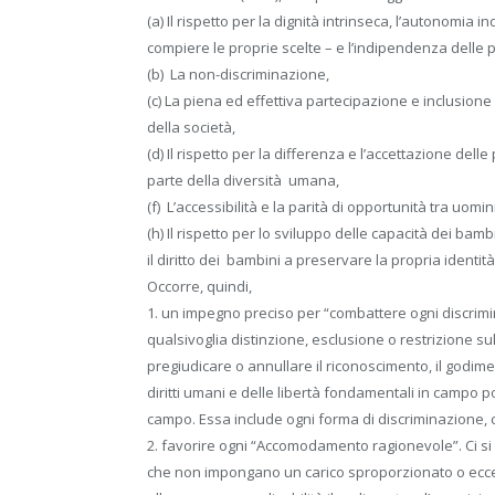
(a) Il rispetto per la dignità intrinseca, l’autonomia i
compiere le proprie scelte – e l’indipendenza delle 
(b) La non-discriminazione,
(c) La piena ed effettiva partecipazione e inclusione d
della società,
(d) Il rispetto per la differenza e l’accettazione del
parte della diversità umana,
(f) L’accessibilità e la parità di opportunità tra uomi
(h) Il rispetto per lo sviluppo delle capacità dei bambi
il diritto dei bambini a preservare la propria identità
Occorre, quindi,
1. un impegno preciso per “combattere ogni discrimi
qualsivoglia distinzione, esclusione o restrizione sul
pregiudicare o annullare il riconoscimento, il godimento
diritti umani e delle libertà fondamentali in campo pol
campo. Essa include ogni forma di discriminazione,
2. favorire ogni “Accomodamento ragionevole”. Ci si 
che non impongano un carico sproporzionato o eccess