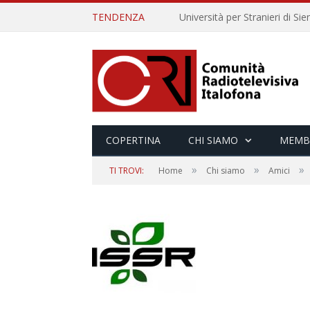
TENDENZA
COPERTINA
CHI SIAMO
MEMB
»
»
»
TI TROVI:
Home
Chi siamo
Amici