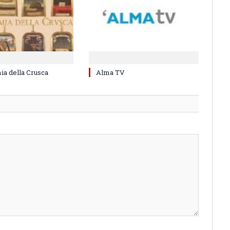
a della Crusca
Alma TV