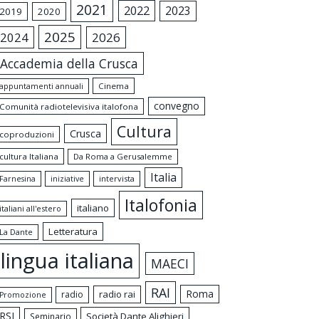
2021
2022
2023
2019
2020
2025
2024
2026
Accademia della Crusca
appuntamenti annuali
Cinema
convegno
Comunità radiotelevisiva italofona
Cultura
Crusca
coproduzioni
cultura Italiana
Da Roma a Gerusalemme
Italia
intervista
Farnesina
iniziative
Italofonia
italiano
italiani all'estero
Letteratura
La Dante
lingua italiana
MAECI
RAI
Roma
radio rai
radio
Promozione
RSI
Società Dante Alighieri
Seminario