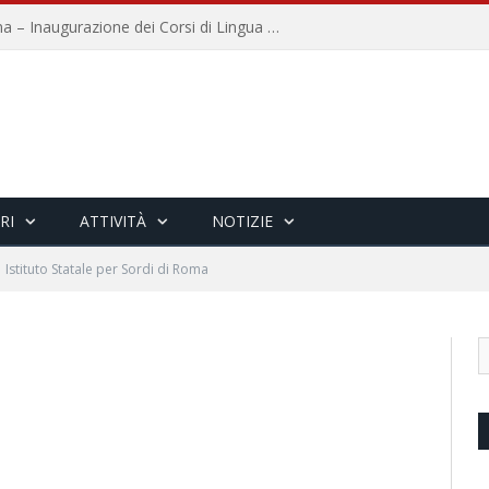
Università per Stranieri di Siena – Inaugurazione dei Corsi di Lingua e Cultura Italiana, 109a annata
RI
ATTIVITÀ
NOTIZIE
Istituto Statale per Sordi di Roma