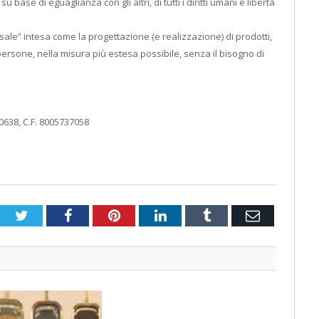
u base di eguaglianza con gli altri, di tutti i diritti umani e libertà
sale” intesa come la progettazione (e realizzazione) di prodotti,
 persone, nella misura più estesa possibile, senza il bisogno di
0638, C.F. 8005737058
Twitter
Facebook
Pinterest
LinkedIn
Tumblr
Email