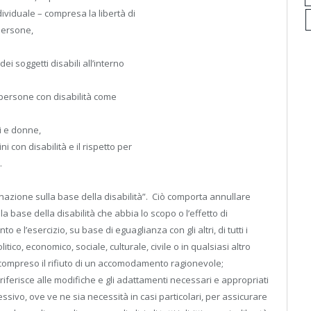
ndividuale – compresa la libertà di
persone,
ei soggetti disabili all’interno
le persone con disabilità come
ni e donne,
ni con disabilità e il rispetto per
.
nazione sulla base della disabilità”. Ciò comporta annullare
la base della disabilità che abbia lo scopo o l’effetto di
 e l’esercizio, su base di eguaglianza con gli altri, di tutti i
itico, economico, sociale, culturale, civile o in qualsiasi altro
 compreso il rifiuto di un accomodamento ragionevole;
riferisce alle modifiche e gli adattamenti necessari e appropriati
ivo, ove ve ne sia necessità in casi particolari, per assicurare