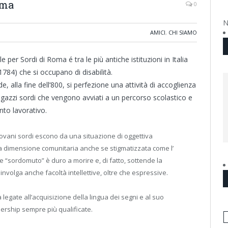
oma
0
N
AMICI
,
CHI SIAMO
le per Sordi di Roma é tra le più antiche istituzioni in Italia
 1784) che si occupano di disabilità.
de, alla fine dell’800, si perfezione una attività di accoglienza
agazzi sordi che vengono avviati a un percorso scolastico e
to lavorativo.
 giovani sordi escono da una situazione di oggettiva
na dimensione comunitaria anche se stigmatizzata come l’
e “sordomuto” è duro a morire e, di fatto, sottende la
nvolga anche facoltà intellettive, oltre che espressive.
à legate all’acquisizione della lingua dei segni e al suo
rship sempre più qualificate.