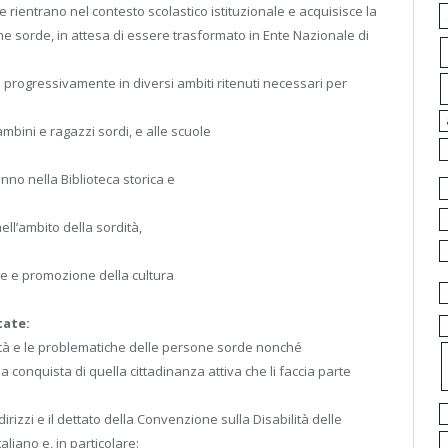
che rientrano nel contesto scolastico istituzionale e acquisisce la
ne sorde, in attesa di essere trasformato in Ente Nazionale di
no progressivamente in diversi ambiti ritenuti necessari per
bambini e ragazzi sordi, e alle scuole
no nella Biblioteca storica e
ll’ambito della sordità,
ione e promozione della cultura
tate:
ealtà e le problematiche delle persone sorde nonché
 la conquista di quella cittadinanza attiva che li faccia parte
ndirizzi e il dettato della Convenzione sulla Disabilità delle
aliano e, in particolare: