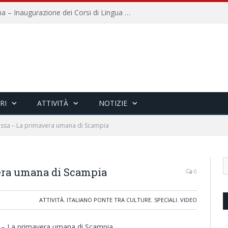
Università per Stranieri di Siena – Inaugurazione dei Corsi di Lingua e Cultura Italiana, 109a annata
RI
ATTIVITÀ
NOTIZIE
ossa – La primavera umana di Scampia
era umana di Scampia
0
ATTIVITÀ
,
ITALIANO PONTE TRA CULTURE
,
SPECIALI
,
VIDEO
– La primavera umana di Scampia