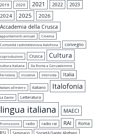
2021
2022
2023
2019
2020
2025
2024
2026
Accademia della Crusca
appuntamenti annuali
Cinema
convegno
Comunità radiotelevisiva italofona
Cultura
Crusca
coproduzioni
cultura Italiana
Da Roma a Gerusalemme
Italia
intervista
Farnesina
iniziative
Italofonia
italiano
italiani all'estero
Letteratura
La Dante
lingua italiana
MAECI
RAI
Roma
radio rai
radio
Promozione
RSI
Società Dante Alighieri
Seminario