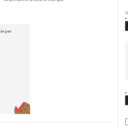
N
ie per