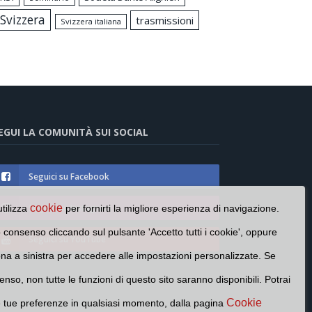
Svizzera
trasmissioni
Svizzera italiana
EGUI LA COMUNITÀ SUI SOCIAL
Seguici su Facebook
Seguici su Instagram
cookie
utilizza
per fornirti la migliore esperienza di navigazione.
o consenso cliccando sul pulsante 'Accetto tutti i cookie', oppure
Seguici su YouTube
cona a sinistra per accedere alle impostazioni personalizzate. Se
enso, non tutte le funzioni di questo sito saranno disponibili. Potrai
Cookie
e tue preferenze in qualsiasi momento, dalla pagina