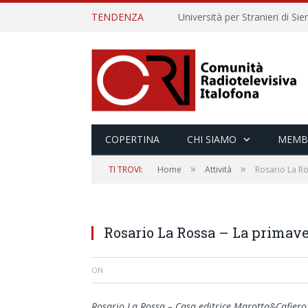
TENDENZA
COPERTINA
CHI SIAMO
MEMB
»
»
TI TROVI:
Home
Attività
Rosario La R
Rosario La Rossa – La primav
ON
Rosario La Rossa – Casa editrice Marotta&Cafiero