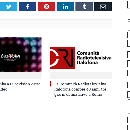
Twitter
Facebook
Pinterest
LinkedIn
Tumblr
Email
ità a Eurovision 2025:
La Comunità Radiotelevisiva
video
Italofona compie 40 anni: tre
giorni di iniziative a Roma