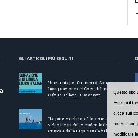
GLI ARTICOLI PIÙ SEGUITI
S
Università per Stranieri di Siena –
Inaugurazione dei Corsi di Lingua e
Questo sito 
Cultura Italiana, 109a annata
Esprimi il tu
clicca sull'i
“Le parole del mare”: la serie di
neghi il cons
video ideata dall’Accademia della
Crusca e dalla Lega Navale italiana
modificare l