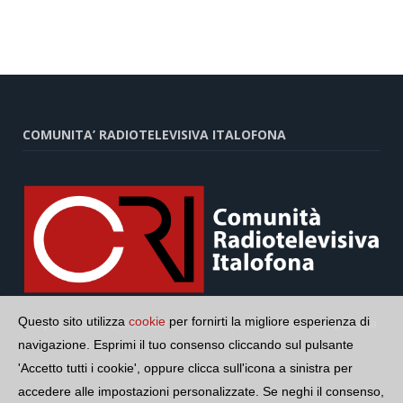
COMUNITA’ RADIOTELEVISIVA ITALOFONA
Questo sito utilizza
cookie
per fornirti la migliore esperienza di
Per promuovere, diffondere, sostenere, valorizzare la lingua e la
cultura italiana
navigazione. Esprimi il tuo consenso cliccando sul pulsante
'Accetto tutti i cookie', oppure clicca sull'icona a sinistra per
accedere alle impostazioni personalizzate. Se neghi il consenso,