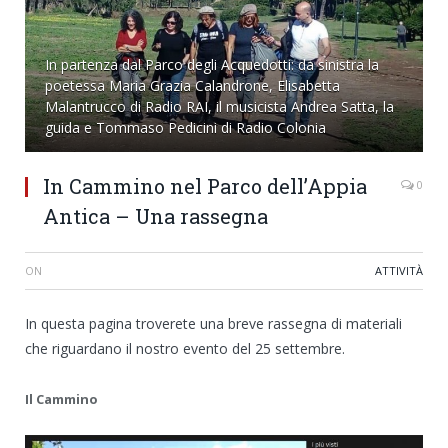
In partenza dal Parco degli Acquedotti: da sinistra la
poetessa Maria Grazia Calandrone, Elisabetta
Malantrucco di Radio RAI, il musicista Andrea Satta, la
guida e Tommaso Pedicini di Radio Colonia
In Cammino nel Parco dell’Appia
0
Antica – Una rassegna
ON
ATTIVITÀ
In questa pagina troverete una breve rassegna di materiali
che riguardano il nostro evento del 25 settembre.
Il Cammino