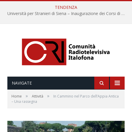
TENDENZA
Università per Stranieri di Siena – Inaugurazione dei Corsi di Lingua e Cultura Italiana, 109a annata
NAVIGATE
»
»
Home
Attività
In Cammino nel Parco dell’Appia Antica
– Una rassegna