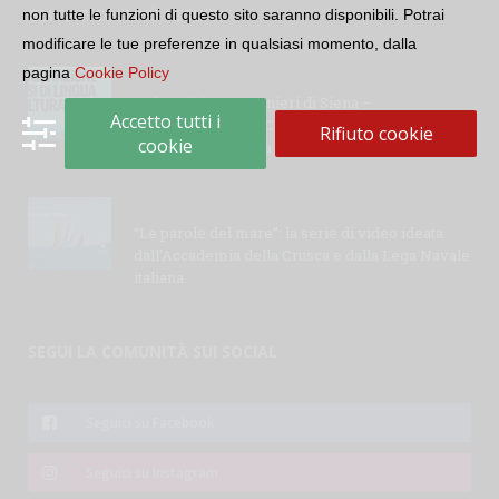
GLI ARTICOLI PIÙ SEGUITI
non tutte le funzioni di questo sito saranno disponibili. Potrai
modificare le tue preferenze in qualsiasi momento, dalla
pagina
Cookie Policy
Università per Stranieri di Siena –
Accetto tutti i
Inaugurazione dei Corsi di Lingua e Cultura
Rifiuto cookie
cookie
Italiana, 109a annata
“Le parole del mare”: la serie di video ideata
dall’Accademia della Crusca e dalla Lega Navale
italiana
SEGUI LA COMUNITÀ SUI SOCIAL
Seguici su Facebook
Seguici su Instagram