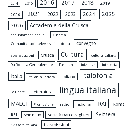
2016
2017
2018
2015
2019
2014
2021
2025
2024
2022
2023
2020
Accademia della Crusca
2026
appuntamenti annuali
Cinema
convegno
Comunità radiotelevisiva italofona
Cultura
Crusca
coproduzioni
cultura Italiana
Da Roma a Gerusalemme
intervista
Farnesina
iniziative
Italofonia
Italia
italiano
italiani all'estero
lingua italiana
Letteratura
La Dante
MAECI
RAI
Roma
radio rai
radio
Promozione
Svizzera
RSI
Società Dante Alighieri
Seminario
trasmissioni
Svizzera italiana