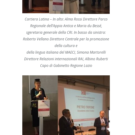
Cartiera Latina – In alto: Alma Rossi Direttore Parco
Regionale dell’Appia Antica e Maria du Bessé,
sgeretaria generale della CRI. In basso da sinistra:
Roberto Vellano Direttore Centrale per la promozione
della cultura e
della lingua italiana del MAECI, Simona Martorelli
Direttore Relazioni internazionali RAI, Albino Ruberti
Capo di Gabinetto Regione Lazio