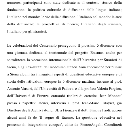
numerosi partecipanti sono state dedicate a: il contesto storico della
fondazione; la politica culturale di diffusione della lingua italiana;
l’italiano nel mondo: le vie della diffusione; l’italiano nel mondo: le aree
della diffusione; le prospettive di ricerca;
l’italiano degli stranieri,
l’italiano per gli stranieri.
Le celebrazioni del Centenario proseguono il prossimo 5 dicembre con
una giornata dedicata al trentennale del progetto Erasmus, anche per
sottolineare la vocazione internazionale dell’Università per Stranieri di
Siena, e agli ex-alunni del medesimo ateneo. Sarà l’occasione per riunire
a Siena alcuni tra i maggiori esperti di questioni educative europee e di
storia delle istituzioni europee in 5 dicembre mattina: insieme al prof.
Antonio Varsori, dell’Università di Padova, e alla prof.ssa Valeria Fargion,
dell’Università di Firenze, entrambi titolari di cattedre ‘Jean Monnet’
presso i rispettivi atenei, interverrà il prof. Jean-Marie Palayret, già
Direttore degli Archivi storici UE a Firenze e il dott. Simone Paoli, autore
alcuni anni fa de ‘Il sogno di Erasmo. La questione educativa nel
processo di integrazione europea’, edito da FrancoAngeli. Coordinerà