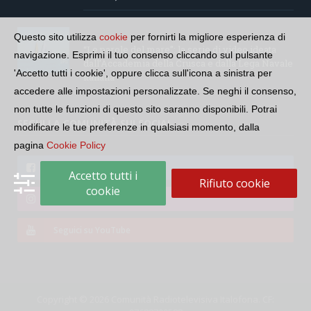
Questo sito utilizza
cookie
per fornirti la migliore esperienza di
“Le parole del mare”: la serie di video ideata
navigazione. Esprimi il tuo consenso cliccando sul pulsante
dall’Accademia della Crusca e dalla Lega Navale
'Accetto tutti i cookie', oppure clicca sull'icona a sinistra per
italiana
accedere alle impostazioni personalizzate. Se neghi il consenso,
non tutte le funzioni di questo sito saranno disponibili. Potrai
SEGUI LA COMUNITÀ SUI SOCIAL
modificare le tue preferenze in qualsiasi momento, dalla
pagina
Cookie Policy
Seguici su Facebook
Accetto tutti i
Rifiuto cookie
cookie
Seguici su Instagram
Seguici su YouTube
Copyright © 2026 Comunità Radiotelevisiva Italofona. CF: