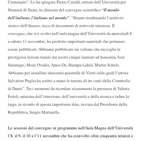
Centenario”. Lo
ha spiegato Pietro Cataldi, rettore dell’Università per
Stranieri di Siena, in chiusura del convegno scientifico
“Il mondo
dell’italiano, l’italiano nel mondo”
. “
Stiamo riordinando l’archivio
storico dell’Ateneo, ricco di documenti di notevole interesse. Il
convegno, che si è svolto nell’aula magna dell’Università da mercoledì 8
a sabato 11 novembre, ha prodotto importanti materiali che potranno
essere pubblicati. Abbiamo pubblicato un volume che raccoglie le
prestigiose lezioni tenute dai nostri cinque laureati ad honorem, José
Saramago, Moni Ovadia, Amos Oz, Jhumpa Lahiri, Martin Schulz.
Abbiamo poi installato duecento piastrelle di Vietri sulle quali l’artista
Salvatore Puglia ha scritto a mano le terzine di tre canti della
Commedia
di Dante”. Tra i momenti da ricordare sicuramente la presenza di Valeria
Fedeli,
ministra dell’istruzione, dell’università e della ricerca e infine la
targa, in ricordo di questa importante data, inviata dal Presidente della
Repubblica, Sergio Mattarella.
Le sessioni del convegno in programma nell’Aula Magna dell’Università
l’8, il 9, il 10 e l’11 novembre che ha coinvolto oltre cinquanta relatori e