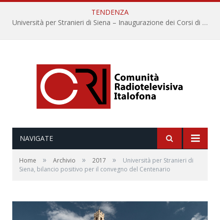
TENDENZA
Università per Stranieri di Siena – Inaugurazione dei Corsi di Lingua e Cultura Italiana, 109a annata
NAVIGATE
»
»
»
Home
Archivio
2017
Università per Stranieri di
Siena, bilancio positivo per il convegno del Centenario