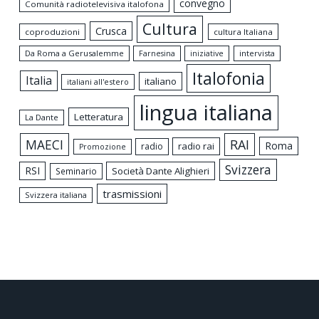
convegno
Comunità radiotelevisiva italofona
Cultura
Crusca
coproduzioni
cultura Italiana
Da Roma a Gerusalemme
intervista
Farnesina
iniziative
Italofonia
Italia
italiano
italiani all'estero
lingua italiana
Letteratura
La Dante
MAECI
RAI
Roma
radio rai
radio
Promozione
Svizzera
RSI
Società Dante Alighieri
Seminario
trasmissioni
Svizzera italiana